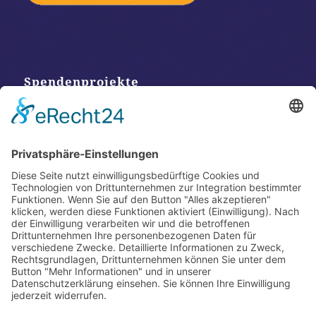
Spendenprojekte
Kontakt
Postanschrift
Traumkatzen e.V.
Kasernstr. 35