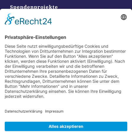
Spendenprojekte
Kontakt
Postanschrift
Traumkatzen e.V.
Kasernstr. 35
89231 Neu-Ulm
E-Mail: info@traumkatzen.de