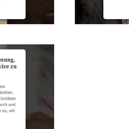
anagement
powered
mmung,
ice zu
nes
ubetten.
tivitäten
durch und
e zu, um