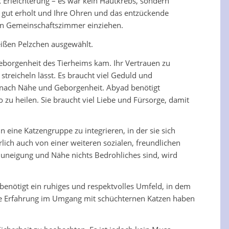
 Erleichterung – es war kein Hautkrebs, sondern
 gut erholt und Ihre Ohren und das entzückende
ein Gemeinschaftszimmer einziehen.
ißen Pelzchen ausgewählt.
Geborgenheit des Tierheims kam. Ihr Vertrauen zu
streicheln lässt. Es braucht viel Geduld und
s nach Nähe und Geborgenheit. Abyad benötigt
 zu heilen. Sie braucht viel Liebe und Fürsorge, damit
n eine Katzengruppe zu integrieren, in der sie sich
lich auch von einer weiteren sozialen, freundlichen
s Zuneigung und Nähe nichts Bedrohliches sind, wird
 benötigt ein ruhiges und respektvolles Umfeld, in dem
ie Erfahrung im Umgang mit schüchternen Katzen haben