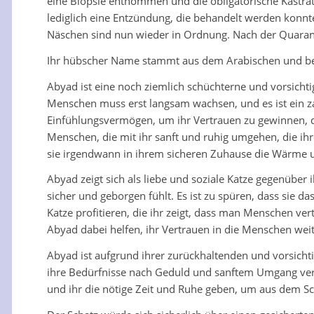
eine Biopsie entnommen und die obligatorische Kastrat
lediglich eine Entzündung, die behandelt werden konn
Näschen sind nun wieder in Ordnung. Nach der Quarant
Ihr hübscher Name stammt aus dem Arabischen und bed
Abyad ist eine noch ziemlich schüchterne und vorsichti
Menschen muss erst langsam wachsen, und es ist ein zart
Einfühlungsvermögen, um ihr Vertrauen zu gewinnen, de
Menschen, die mit ihr sanft und ruhig umgehen, die ihr
sie irgendwann in ihrem sicheren Zuhause die Wärme un
Abyad zeigt sich als liebe und soziale Katze gegenüber 
sicher und geborgen fühlt. Es ist zu spüren, dass sie 
Katze profitieren, die ihr zeigt, dass man Menschen ver
Abyad dabei helfen, ihr Vertrauen in die Menschen weit
Abyad ist aufgrund ihrer zurückhaltenden und vorsichti
ihre Bedürfnisse nach Geduld und sanftem Umgang ver
und ihr die nötige Zeit und Ruhe geben, um aus dem