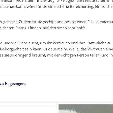
 Balkon freuen, der ihr die Möglichkeit gibt, die Welt draußen in 
elt sehen kann, wäre für sie eine schöne Bereicherung. Ein solche
LV getestet. Zudem ist sie gechipt und besitzt einen EU-Heimtiera
icheren Platz zu finden, auf den sie so sehr hofft.
d und viel Liebe sucht, um ihr Vertrauen und ihre Katzenliebe zu
 Geborgenheit sein kann. Es dauert eine Weile, das Vertrauen ein
s sie so dringend braucht, mit der richtigen Person teilen, und i
va H. gezogen.