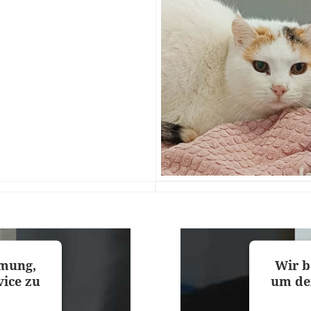
mmung,
Wir b
ice zu
um de