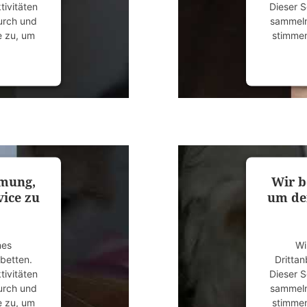
tivitäten
Dieser S
durch und
sammeln.
e zu, um
stimmen
anagement
powered
mmung,
Wir b
ice zu
um de
nes
Wi
ubetten.
Drittan
tivitäten
Dieser S
durch und
sammeln.
e zu, um
stimmen