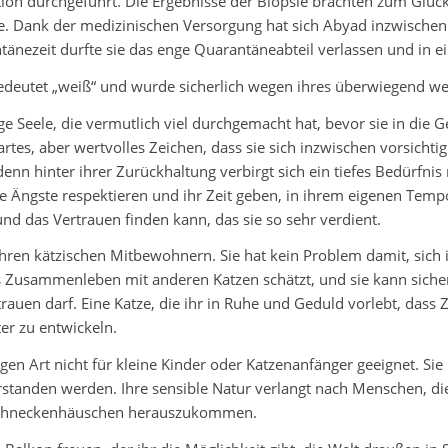
ion durchgeführt. Die Ergebnisse der Biopsie brachten zum Glück
te. Dank der medizinischen Versorgung hat sich Abyad inzwischen
änezeit durfte sie das enge Quarantäneabteil verlassen und in 
eutet „weiß“ und wurde sicherlich wegen ihres überwiegend we
ge Seele, die vermutlich viel durchgemacht hat, bevor sie in die 
es, aber wertvolles Zeichen, dass sie sich inzwischen vorsichtig 
nn hinter ihrer Zurückhaltung verbirgt sich ein tiefes Bedürfni
e Ängste respektieren und ihr Zeit geben, in ihrem eigenen Tempo
d das Vertrauen finden kann, das sie so sehr verdient.
ihren kätzischen Mitbewohnern. Sie hat kein Problem damit, sich i
das Zusammenleben mit anderen Katzen schätzt, und sie kann sicher
trauen darf. Eine Katze, die ihr in Ruhe und Geduld vorlebt, das
er zu entwickeln.
gen Art nicht für kleine Kinder oder Katzenanfänger geeignet. Sie
standen werden. Ihre sensible Natur verlangt nach Menschen, d
 Schneckenhäuschen herauszukommen.