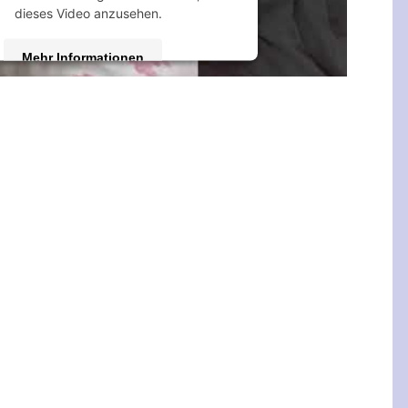
dieses Video anzusehen.
Mehr Informationen
Akzeptieren
 by
Usercentrics Consent Management
Platform
&
eRecht24