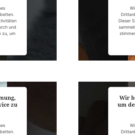
nes
Wi
ubetten.
Drittan
tivitäten
Dieser S
durch und
sammeln.
e zu, um
stimmen
anagement
powered
mmung,
Wir b
ice zu
um de
nes
Wi
ubetten.
Drittan