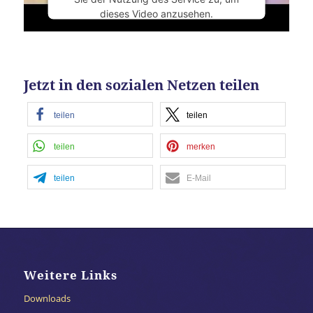
dieses Video anzusehen.
Mehr Informationen
Jetzt in den sozialen Netzen teilen
Akzeptieren
powered by
Usercentrics Consent
teilen
teilen
Management Platform
&
eRecht24
teilen
merken
teilen
E-Mail
Weitere Links
Downloads