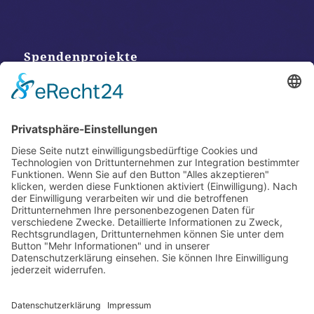
Spendenprojekte
Kontakt
Postanschrift
Traumkatzen e.V.
Kasernstr. 35
89231 Neu-Ulm