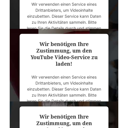
Wir verwenden einen Service eines
Drittanbieters, um Videoinhalte
einzubetten. Dieser Service kann Daten
zu Ihren Aktivitäten sammeln. Bitte
lesen Sie die Details durch und stimmen
Sie der Nutzung des Service zu, um
dieses Video anzusehen.
Wir benötigen Ihre
Zustimmung, um den
Mehr Informationen
YouTube Video-Service zu
laden!
Akzeptieren
Wir verwenden einen Service eines
powered by
Usercentrics Consent
Drittanbieters, um Videoinhalte
Management Platform
&
eRecht24
einzubetten. Dieser Service kann Daten
zu Ihren Aktivitäten sammeln. Bitte
lesen Sie die Details durch und stimmen
Sie der Nutzung des Service zu, um
dieses Video anzusehen.
Wir benötigen Ihre
Zustimmung, um den
Mehr Informationen