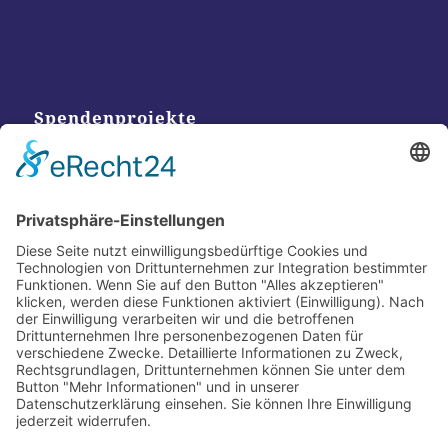
Spendenprojekte
Kontakt
Postanschrift
Traumkatzen e.V.
Kasernstr. 35