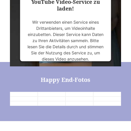
YouTube Video-Service zu
laden!
Akzeptieren
Wir verwenden einen Service eines
powered by
Usercentrics Consent
Drittanbieters, um Videoinhalte
Management Platform
&
eRecht24
einzubetten. Dieser Service kann Daten
zu Ihren Aktivitäten sammeln. Bitte
lesen Sie die Details durch und stimmen
Sie der Nutzung des Service zu, um
dieses Video anzusehen.
Mehr Informationen
Happy End-Fotos
Akzeptieren
powered by
Usercentrics Consent
Management Platform
&
eRecht24