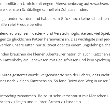
 in familiärem Umfeld mit engem Menschenbezug aufzuwachsen. Le
re kleinsten Schützlinge schnell ein Zuhause finden.
en gefunden worden und haben zum Glück noch keine schlechten
lien viel Freude bereiten.
lend aufwachsen. Kletter – und Versteckmöglichkeiten, viel Spielz
ungen zu glücklichen Katzen heranwachsen. Das wichtigste sind j
rden unsere Kitten nur zu zweit oder zu einem ungefähr gleichal
nden brauchen die kleinen Abenteurer natürlich auch. Kätzchen 
ein Katzenbaby ein Lebewesen mit Bedürfnissen und kein Spielzeug
 Autos gestartet wurde, vergewisserte sich der Fahrer, dass nich
eines noch kleinen Kätzchens an. So fand Boizo den Weg in unse
la einträchtig zusammen. Boizo ist sehr verschmust mit Menschen 
schen zu liegen und in ihren Armen zu kuscheln.