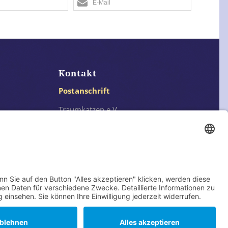
E-Mail
Kontakt
Postanschrift
Traumkatzen e.V.
Kasernstr. 35
89231 Neu-Ulm
E-Mail: info@traumkatzen.de