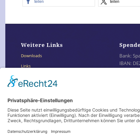
teilen
teilen
Weitere Links
Spend
Bank: Sp
Downloads
IBAN: DE
Links
BIC: SO
Impressum
Datenschutzerklärung
Oder e
Datenschutz Social Media