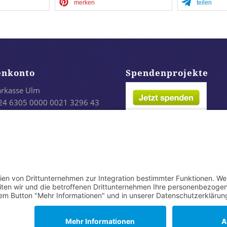
merken
teilen
enkonto
Spendenprojekte
arkasse Ulm
24 6305 0000 0021 3296 43
LADES1ULM
infach per Paypal: