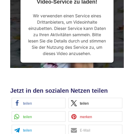
Video-Service zu laden!
Akzeptieren
Wir verwenden einen Service eines
powered by
Usercentrics Consent
Drittanbieters, um Videoinhalte
Management Platform
&
eRecht24
einzubetten. Dieser Service kann Daten
zu Ihren Aktivitäten sammeln. Bitte
lesen Sie die Details durch und stimmen
Sie der Nutzung des Service zu, um
dieses Video anzusehen.
Mehr Informationen
Akzeptieren
Jetzt in den sozialen Netzen teilen
powered by
Usercentrics Consent
Management Platform
&
eRecht24
teilen
teilen
teilen
merken
teilen
E-Mail