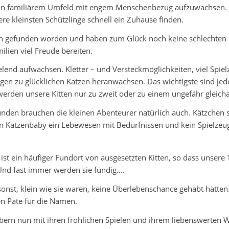
 in familiärem Umfeld mit engem Menschenbezug aufzuwachsen. Le
re kleinsten Schützlinge schnell ein Zuhause finden.
en gefunden worden und haben zum Glück noch keine schlechten
lien viel Freude bereiten.
lend aufwachsen. Kletter – und Versteckmöglichkeiten, viel Spielz
ungen zu glücklichen Katzen heranwachsen. Das wichtigste sind j
rden unsere Kitten nur zu zweit oder zu einem ungefähr gleichal
nden brauchen die kleinen Abenteurer natürlich auch. Kätzchen 
ein Katzenbaby ein Lebewesen mit Bedürfnissen und kein Spielzeug
st ein häufiger Fundort von ausgesetzten Kitten, so dass unsere T
Und fast immer werden sie fündig….
sonst, klein wie sie waren, keine Überlebenschance gehabt hätte
en Pate für die Namen.
n nun mit ihren fröhlichen Spielen und ihrem liebenswerten Wes