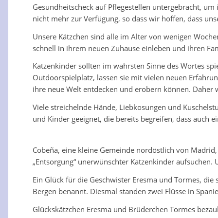
Gesundheitscheck auf Pflegestellen untergebracht, um
nicht mehr zur Verfügung, so dass wir hoffen, dass unse
Unsere Kätzchen sind alle im Alter von wenigen Woch
schnell in ihrem neuen Zuhause einleben und ihren Fami
Katzenkinder sollten im wahrsten Sinne des Wortes spie
Outdoorspielplatz, lassen sie mit vielen neuen Erfahr
ihre neue Welt entdecken und erobern können. Daher we
Viele streichelnde Hände, Liebkosungen und Kuschelstu
und Kinder geeignet, die bereits begreifen, dass auch 
Cobeña, eine kleine Gemeinde nordöstlich von Madrid, i
„Entsorgung“ unerwünschter Katzenkinder aufsuchen. 
Ein Glück für die Geschwister Eresma und Tormes, die 
Bergen benannt. Diesmal standen zwei Flüsse in Spani
Glückskätzchen Eresma und Brüderchen Tormes bezauber