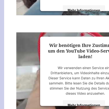
Mehr Informationen
Akzeptieren
powered by
Usercentrics Consent M
Platform
&
eRecht24
Wir benötigen Ihre Zusti
um den YouTube Video-Serv
laden!
Wir verwenden einen Service ei
Drittanbieters, um Videoinhalte einz
Dieser Service kann Daten zu Ihren Ak
sammeln. Bitte lesen Sie die Details 
stimmen Sie der Nutzung des Servic
dieses Video anzusehen.
Mehr Informationen