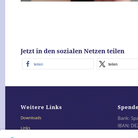
Akzeptieren
powered by
Usercentrics Consent M
Platform
&
eRecht24
Jetzt in den sozialen Netzen teilen
teilen
teilen
Weitere Links
Spend
Bank: Sp
Downloads
IBAN: DE
Links
BIC: SO
Impressum