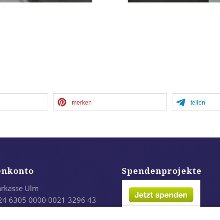
anagement
powered
merken
teilen
enkonto
Spendenprojekte
arkasse Ulm
24 6305 0000 0021 3296 43
LADES1ULM