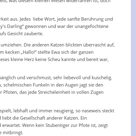
iß, was diesem kleinen Wesen widerfahren ist, doch
rkeit aus. Jedes liebe Wort, jede sanfte Berührung und
ody’s Darling“ gewonnen und war der unangefochtene
ufs Gesicht zauberte.
 umziehen. Die anderen Katzen blickten überrascht auf,
m kecken „Hallo!“ stellte Ewa sich der ganzen
ieses kleine Herz keine Scheu kannte und bereit war,
hänglich und verschmust, sehr liebevoll und kuschelig.
n, schelmischen Funkeln in den Augen jagt sie den
Pfoten, das jede Streicheleinheit in vollen Zügen
spielt, lebhaft und immer neugierig, so naseweis steckt
 liebt die Gesellschaft anderer Katzen. Ein
rwartet. Wenn kein Stubentiger zur Pfote ist, zeigt
 mitbringt.