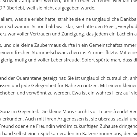
 Schwanz amputiert werden, um ihr Leben zu retten. Niemand we
 OP überlebt, weil sie nicht aufgegeben wurde.
llem, was sie erlebt hatte, strahlte sie eine unglaubliche Dankba
 ein Schwamm. Schon bald war klar, sie hatte den Preis „Everyb
erz war voller Vertrauen und Zuneigung, das jedem ein Lächeln a
ils, und die kleine Zaubermaus durfte in ein Gemeinschaftszimmer
it einem frechen Stummelschwänzchen ins Zimmer flitzte. Mit eine
ugierig, mutig und voller Lebensfreude. Sofort spürte man, dass d
nd der Quarantäne gezeigt hat: Sie ist unglaublich zutraulich, an
lassen und jede Gelegenheit für Nähe zu nutzen. Mit einem kleine
hoben und verwöhnt zu werden. Ewa ist ein wahres Herz auf vier 
 Ganz im Gegenteil: Die kleine Maus sprüht vor Lebensfreude! Ver
u erkunden. Auch mit ihren Artgenossen ist sie überaus sozial und
Freund oder eine Freundin wird im zukünftigen Zuhause dringend e
zerhand selbst einen Spielkameraden im Katzenzimmer aus, den sie