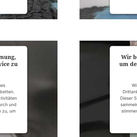
anagement
powered
mmung,
Wir b
ice zu
um de
nes
Wi
ubetten.
Drittan
tivitäten
Dieser S
durch und
sammeln.
e zu, um
stimmen