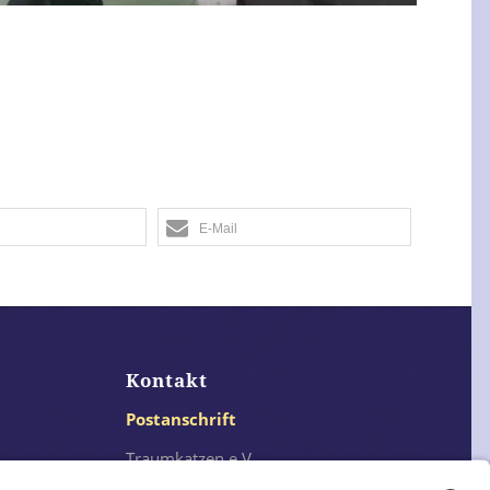
Akzeptieren
 by
Usercentrics Consent Management
Platform
&
eRecht24
E-Mail
Kontakt
Postanschrift
Traumkatzen e.V.
Kasernstr. 35