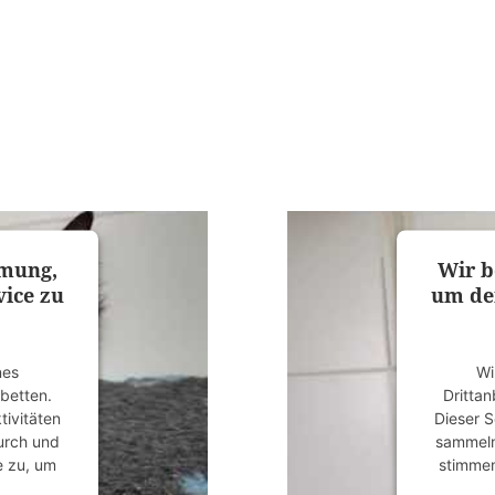
mmung,
Wir b
ice zu
um de
nes
Wi
ubetten.
Drittan
tivitäten
Dieser S
durch und
sammeln.
e zu, um
stimmen