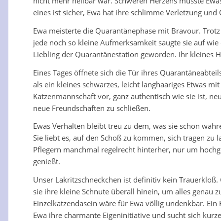
nicht mehr heilbar war. Schweren Herzens musste Ewas
eines ist sicher, Ewa hat ihre schlimme Verletzung und
Ewa meisterte die Quarantänephase mit Bravour. Trotz a
jede noch so kleine Aufmerksamkeit saugte sie auf wie
Liebling der Quarantänestation geworden. Ihr kleines H
Eines Tages öffnete sich die Tür ihres Quarantäneabte
als ein kleines schwarzes, leicht langhaariges Etwas m
Katzenmannschaft vor, ganz authentisch wie sie ist, ne
neue Freundschaften zu schließen.
Ewas Verhalten bleibt treu zu dem, was sie schon währe
Sie liebt es, auf den Schoß zu kommen, sich tragen zu 
Pflegern manchmal regelrecht hinterher, nur um hochge
genießt.
Unser Lakritzschneckchen ist definitiv kein Trauerkloß.
sie ihre kleine Schnute überall hinein, um alles genau z
Einzelkatzendasein wäre für Ewa völlig undenkbar. Ein 
Ewa ihre charmante Eigeninitiative und sucht sich kur