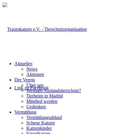
Aktuelles
News
Aktionen
Der Verein
Über uns
Link zu Facebook
Weshalb Auslandstierschutz?
Tierheim in Madrid
Mitglied werden
Gedenken
Vermittlung
Vermittlungsablauf
Scheue Katzen
Katzenkinder
Einzelkatzen