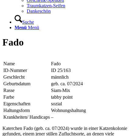
Geschenk-Spenden
Traumkatzen-Seifen
Dankeschön
Suche
Menü
Menü
Fado
Name
Fado
ID-Nummer
ID 25/163
Geschlecht
männlich
Geburtsdatum
geb. ca. 07/2024
Rasse
Siam-Mix
Farbe
tabby point
Eigenschaften
sozial
Haltungsform
Wohnungshaltung
Krankheiten/ Handicaps
–
Katerchen Fado (geb. ca. 07/2024) wurde in einer Katzenkolonie
gefunden, einem jener stillen Zufluchtsorte, an denen viele