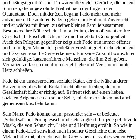
und beängstigend für ihn. Da waren die vielen Gerüche, die neuen
Stimmen, die ungewohnte Freiheit nach der Enge in der
Quarantäne. Doch mit der Zeit begann Fado mehr und mehr
aufzutauen. Die anderen Katzen geben ihm Halt und Zuversicht,
und er wächst mit ihnen zu seiner kleinen Familie zusammen.
Besonders ihre Nähe scheint ihm gutzutun, denn oft sucht er ihre
Gesellschaft, kuschelt sich an sie und findet dort Geborgenheit.
Auch den Pflegern gegenüber zeigt sich Fado nun immer offener
und in ruhigen Momenten genießt er vorsichtige Streicheleinheiten
und lässt seine sanfte Seite erkennen. Für seine Zukunft wünscht er
sich geduldige, katzenerfahrene Menschen, die ihm Zeit geben,
Vertrauen zu fassen und ihn mit viel Liebe und Verständnis in ihr
Herz schließen.
Fado ist ein ausgesprochen sozialer Kater, der die Nähe anderer
Katzen über alles liebt. Er darf nicht alleine bleiben, denn in
Gesellschaft blüht er richtig auf. Er freut sich auf einen lieben,
sozialen Artgenossen an seiner Seite, mit dem er spielen und auch
gemeinsam kuscheln kann.
Sein Name Fado könnte kaum passender sein – er bedeutet
„Schicksal“ auf Portugiesisch und steht zugleich für jene gefühlvolle
Musik, die von Sehnsucht, Liebe und Hoffnung erzählt. So wie in
einem Fado-Lied schwingt auch in seiner Geschichte eine leise
Melancholie mit, aber ebenso die Gewissheit, dass alles seinen Weg