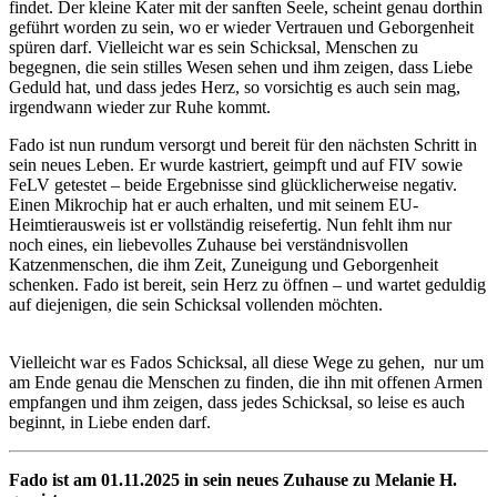
findet. Der kleine Kater mit der sanften Seele, scheint genau dorthin
geführt worden zu sein, wo er wieder Vertrauen und Geborgenheit
spüren darf. Vielleicht war es sein Schicksal, Menschen zu
begegnen, die sein stilles Wesen sehen und ihm zeigen, dass Liebe
Geduld hat, und dass jedes Herz, so vorsichtig es auch sein mag,
irgendwann wieder zur Ruhe kommt.
Fado ist nun rundum versorgt und bereit für den nächsten Schritt in
sein neues Leben. Er wurde kastriert, geimpft und auf FIV sowie
FeLV getestet – beide Ergebnisse sind glücklicherweise negativ.
Einen Mikrochip hat er auch erhalten, und mit seinem EU-
Heimtierausweis ist er vollständig reisefertig. Nun fehlt ihm nur
noch eines, ein liebevolles Zuhause bei verständnisvollen
Katzenmenschen, die ihm Zeit, Zuneigung und Geborgenheit
schenken. Fado ist bereit, sein Herz zu öffnen – und wartet geduldig
auf diejenigen, die sein Schicksal vollenden möchten.
Vielleicht war es Fados Schicksal, all diese Wege zu gehen, nur um
am Ende genau die Menschen zu finden, die ihn mit offenen Armen
empfangen und ihm zeigen, dass jedes Schicksal, so leise es auch
beginnt, in Liebe enden darf.
Fado ist am 01.11.2025 in sein neues Zuhause zu Melanie H.