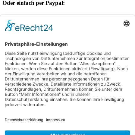
Oder einfach per Paypal:
Spendenprojekte
Kontakt
Postanschrift
Traumkatzen e.V.
Kasernstr. 35
89231 Neu-Ulm
E-Mail: info@traumkatzen.de
© Copyright - Traumkatzen e.V.