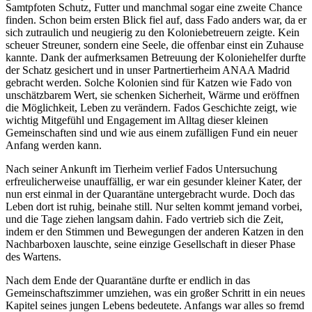
Samtpfoten Schutz, Futter und manchmal sogar eine zweite Chance
finden. Schon beim ersten Blick fiel auf, dass Fado anders war, da er
sich zutraulich und neugierig zu den Koloniebetreuern zeigte. Kein
scheuer Streuner, sondern eine Seele, die offenbar einst ein Zuhause
kannte. Dank der aufmerksamen Betreuung der Koloniehelfer durfte
der Schatz gesichert und in unser Partnertierheim ANAA Madrid
gebracht werden. Solche Kolonien sind für Katzen wie Fado von
unschätzbarem Wert, sie schenken Sicherheit, Wärme und eröffnen
die Möglichkeit, Leben zu verändern. Fados Geschichte zeigt, wie
wichtig Mitgefühl und Engagement im Alltag dieser kleinen
Gemeinschaften sind und wie aus einem zufälligen Fund ein neuer
Anfang werden kann.
Nach seiner Ankunft im Tierheim verlief Fados Untersuchung
erfreulicherweise unauffällig, er war ein gesunder kleiner Kater, der
nun erst einmal in der Quarantäne untergebracht wurde. Doch das
Leben dort ist ruhig, beinahe still. Nur selten kommt jemand vorbei,
und die Tage ziehen langsam dahin. Fado vertrieb sich die Zeit,
indem er den Stimmen und Bewegungen der anderen Katzen in den
Nachbarboxen lauschte, seine einzige Gesellschaft in dieser Phase
des Wartens.
Nach dem Ende der Quarantäne durfte er endlich in das
Gemeinschaftszimmer umziehen, was ein großer Schritt in ein neues
Kapitel seines jungen Lebens bedeutete. Anfangs war alles so fremd