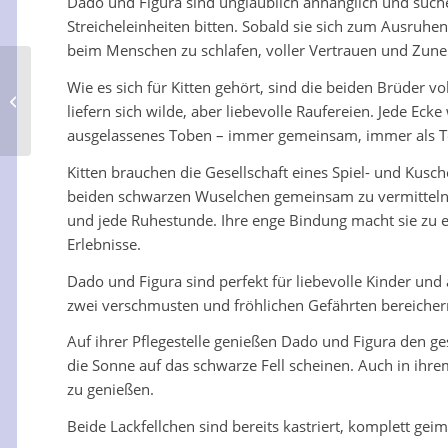
Dado und Figura sind unglaublich anhänglich und suche
Streicheleinheiten bitten. Sobald sie sich zum Ausruh
beim Menschen zu schlafen, voller Vertrauen und Zune
Wie es sich für Kitten gehört, sind die beiden Brüder v
Azores
liefern sich wilde, aber liebevolle Raufereien. Jede Ec
ausgelassenes Toben – immer gemeinsam, immer als Team
Kitten brauchen die Gesellschaft eines Spiel- und Kusc
beiden schwarzen Wuselchen gemeinsam zu vermitteln? D
und jede Ruhestunde. Ihre enge Bindung macht sie zu 
Erlebnisse.
Dado und Figura sind perfekt für liebevolle Kinder und 
zwei verschmusten und fröhlichen Gefährten bereiche
Auf ihrer Pflegestelle genießen Dado und Figura den ge
die Sonne auf das schwarze Fell scheinen. Auch in ihr
zu genießen.
Beide Lackfellchen sind bereits kastriert, komplett gei