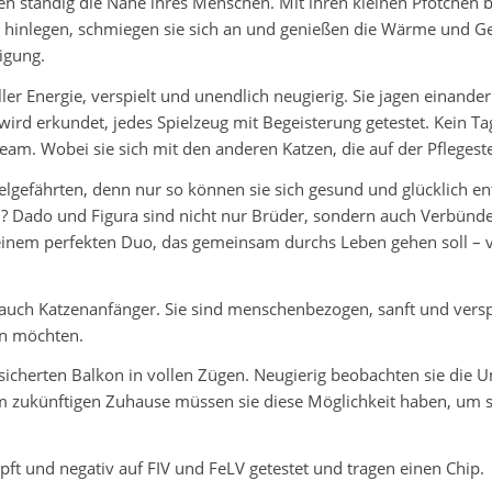
n ständig die Nähe ihres Menschen. Mit ihren kleinen Pfötchen b
en hinlegen, schmiegen sie sich an und genießen die Wärme und Ge
igung.
oller Energie, verspielt und unendlich neugierig. Sie jagen einand
ke wird erkundet, jedes Spielzeug mit Begeisterung getestet. Kein
. Wobei sie sich mit den anderen Katzen, die auf der Pflegeste
helgefährten, denn nur so können sie sich gesund und glücklich en
ado und Figura sind nicht nur Brüder, sondern auch Verbündete.
einem perfekten Duo, das gemeinsam durchs Leben gehen soll – v
auch Katzenanfänger. Sie sind menschenbezogen, sanft und verspiel
rn möchten.
sicherten Balkon in vollen Zügen. Neugierig beobachten sie die 
em zukünftigen Zuhause müssen sie diese Möglichkeit haben, um 
mpft und negativ auf FIV und FeLV getestet und tragen einen Chip.