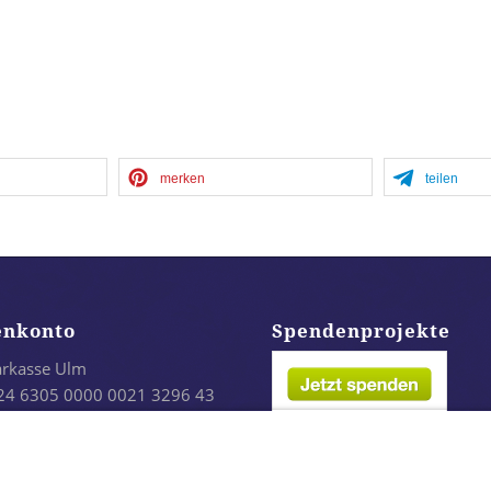
merken
teilen
enkonto
Spendenprojekte
arkasse Ulm
24 6305 0000 0021 3296 43
LADES1ULM