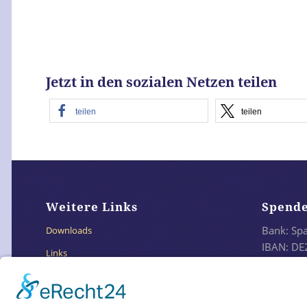
Jetzt in den sozialen Netzen teilen
teilen
teilen
Weitere Links
Spend
Bank: Sp
Downloads
IBAN: DE
Links
BIC: SO
Impressum
Datenschutzerklärung