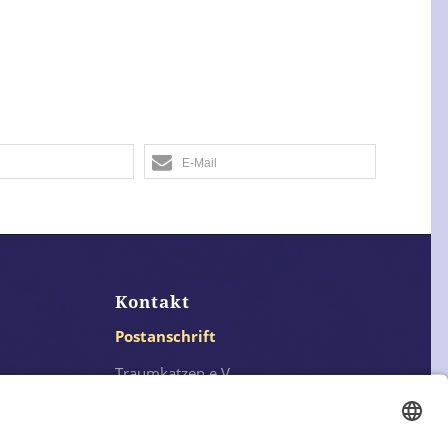
E-Mail
Kontakt
Postanschrift
Traumkatzen e.V.
Kasernstr. 35
89231 Neu-Ulm