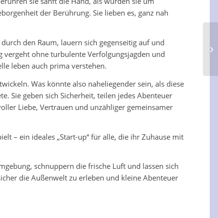
erühren sie sanft die Hand, als würden sie um
borgenheit der Berührung. Sie lieben es, ganz nah
er durch den Raum, lauern sich gegenseitig auf und
 Tag vergeht ohne turbulente Verfolgungsjagden und
lle leben auch prima verstehen.
twickeln. Was könnte also naheliegender sein, als diese
 Sie geben sich Sicherheit, teilen jedes Abenteuer
oller Liebe, Vertrauen und unzähliger gemeinsamer
t – ein ideales „Start-up“ für alle, die ihr Zuhause mit
Umgebung, schnuppern die frische Luft und lassen sich
sicher die Außenwelt zu erleben und kleine Abenteuer