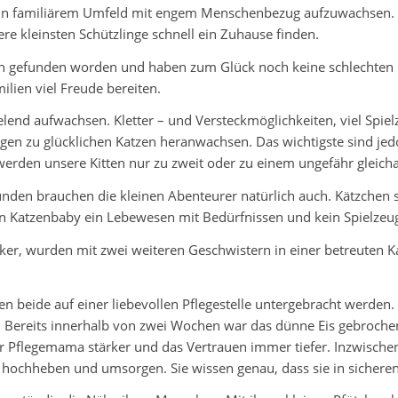
 in familiärem Umfeld mit engem Menschenbezug aufzuwachsen. Le
re kleinsten Schützlinge schnell ein Zuhause finden.
en gefunden worden und haben zum Glück noch keine schlechten
lien viel Freude bereiten.
lend aufwachsen. Kletter – und Versteckmöglichkeiten, viel Spielz
ungen zu glücklichen Katzen heranwachsen. Das wichtigste sind j
rden unsere Kitten nur zu zweit oder zu einem ungefähr gleichal
nden brauchen die kleinen Abenteurer natürlich auch. Kätzchen 
ein Katzenbaby ein Lebewesen mit Bedürfnissen und kein Spielzeug
cker, wurden mit zwei weiteren Geschwistern in einer betreuten
n beide auf einer liebevollen Pflegestelle untergebracht werden.
Bereits innerhalb von zwei Wochen war das dünne Eis gebrochen
ur Pflegemama stärker und das Vertrauen immer tiefer. Inzwisch
, hochheben und umsorgen. Sie wissen genau, dass sie in sichere