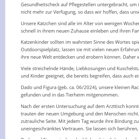
Gesundheitscheck auf Pflegestellen untergebracht, um
nicht mehr zur Verfügung, so dass wir hoffen, dass unse
Unsere Kätzchen sind alle im Alter von wenigen Woch
schnell in ihrem neuen Zuhause einleben und ihren Fami
Katzenkinder sollten im wahrsten Sinne des Wortes spie
Outdoorspielplatz, lassen sie mit vielen neuen Erfahr
ihre neue Welt entdecken und erobern können. Daher we
Viele streichelnde Hände, Liebkosungen und Kuschelstu
und Kinder geeignet, die bereits begreifen, dass auch 
Dado und Figura (geb. ca. 06/2024), unsere kleinen Ra
gefunden und in das Tierheim mitgenommen.
Nach der ersten Untersuchung auf dem Arzttisch konnte
trauten der neuen Umgebung und den Menschen nicht. 
zutrauliche Seite. Mit jedem Tag wurde ihre Bindung z
uneingeschränktes Vertrauen. Sie lassen sich berühren