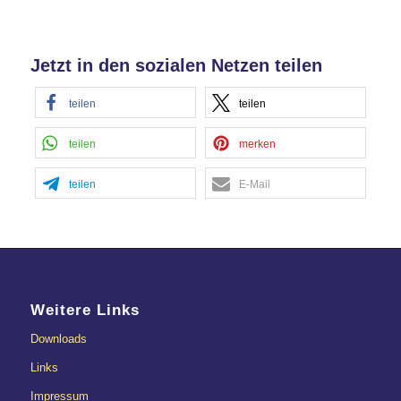
Akzeptieren
Jetzt in den sozialen Netzen teilen
powered by
Usercentrics Consent
Management Platform
&
eRecht24
teilen
teilen
teilen
merken
teilen
E-Mail
Weitere Links
Downloads
Links
Impressum