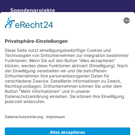
Spendenprojekte
Kontakt
Postanschrift
Traumkatzen e.V.
Kasernstr. 35
89231 Neu-Ulm
E-Mail: info@traumkatzen.de