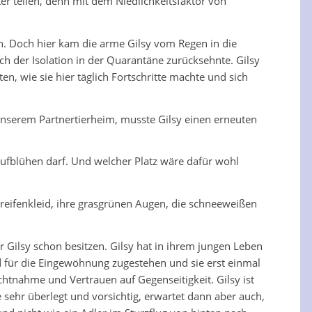
er teilen, denn mit dem Niedlichkeitsfaktor von
n. Doch hier kam die arme Gilsy vom Regen in die
ach der Isolation in der Quarantäne zurücksehnte. Gilsy
, wie sie hier täglich Fortschritte machte und sich
 unserem Partnertierheim, musste Gilsy einen erneuten
aufblühen darf. Und welcher Platz wäre dafür wohl
reifenkleid, ihre grasgrünen Augen, die schneeweißen
 Gilsy schon besitzen. Gilsy hat in ihrem jungen Leben
ld für die Eingewöhnung zugestehen und sie erst einmal
htnahme und Vertrauen auf Gegenseitigkeit. Gilsy ist
 sehr überlegt und vorsichtig, erwartet dann aber auch,