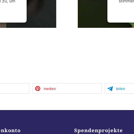
e zu, um
stimmen
anagement
powered
merken
teilen
enkonto
Spendenprojekte