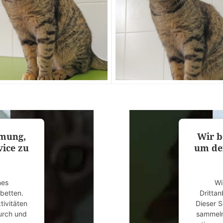
mmung,
Wir b
ice zu
um de
nes
Wi
ubetten.
Drittan
tivitäten
Dieser S
durch und
sammeln.