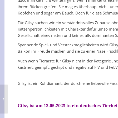
dass man sie nicht weiterärgert. Wenn man sie streiche
ihrem Rücken greifen. Sie mag es überhaupt nicht, une
Köpfchen und sogar am Bauch. Doch für diese Schmusest
Für Gilsy suchen wir ein verständnisvolles Zuhause ohne
Katzenpersönlichkeiten mit Charakter dafür umso mehr. Gi
Gesellschaft eines netten und keinesfalls dominante
Spannende Spiel- und Versteckmöglichkeiten wird Gilsy
Balkon ihr Freude machen und sie zu einer Nase Frisc
Auch wenn Tierärzte für Gilsy nicht in der Kategorie 
kastriert, geimpft, gechipt und negativ auf FIV und FeLV
Gilsy ist ein Rohdiamant, der durch eine liebevolle Fa
Retales
Gilsy ist am 13.05.2023 in ein deutsches Tierh