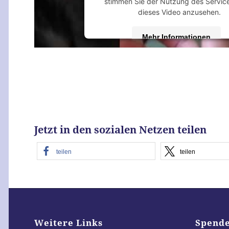
stimmen Sie der Nutzung des Servic
dieses Video anzusehen.
Mehr Informationen
Akzeptieren
powered by
Usercentrics Consent M
Platform
&
eRecht24
Jetzt in den sozialen Netzen teilen
teilen
teilen
Weitere Links
Spend