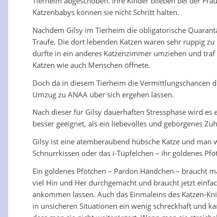
Tierheim abgeschoben. Ihre Kinder blieben bei der Frau
Katzenbabys können sie nicht Schritt halten.
Nachdem Gilsy im Tierheim die obligatorische Quarantä
Traufe. Die dort lebenden Katzen waren sehr ruppig zu i
durfte in ein anderes Katzenzimmer umziehen und traf h
Katzen wie auch Menschen öffnete.
Doch da in diesem Tierheim die Vermittlungschancen du
Umzug zu ANAA über sich ergehen lassen.
Nach dieser für Gilsy dauerhaften Stressphase wird es 
besser geeignet, als ein liebevolles und geborgenes Zu
Gilsy ist eine atemberaubend hübsche Katze und man w
Schnurrkissen oder das i-Tüpfelchen – ihr goldenes Pfö
Ein goldenes Pfötchen – Pardon Händchen – braucht man
viel Hin und Her durchgemacht und braucht jetzt einfac
ankommen lassen. Auch das Einmaleins des Katzen-Knigg
in unsicheren Situationen ein wenig schreckhaft und ka