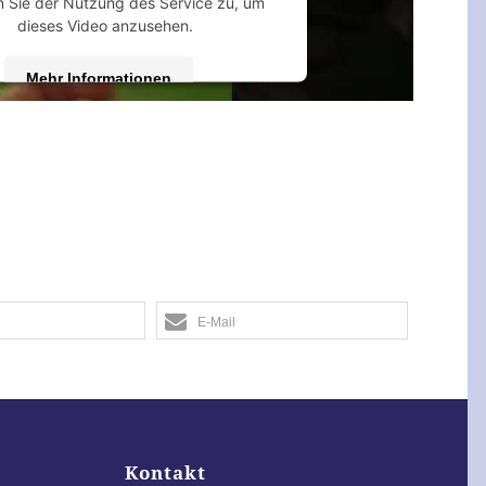
 Sie der Nutzung des Service zu, um
dieses Video anzusehen.
Mehr Informationen
Akzeptieren
 by
Usercentrics Consent Management
Platform
&
eRecht24
E-Mail
Kontakt