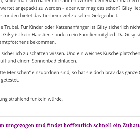
lt, sollte man sich daher mit sanften Worten bemerkbar machen u
rwartet angepackt zu werden – aber wer mag das schon? Gilsy lieb
unden bietet das Tierheim viel zu selten Gelegenheit.
 Trubel. Für Kinder oder Katzenanfänger ist Gilsy sicherlich nich
lsy ist kein Haustier, sondern ein Familienmitglied. Da Gilsy sic
n Samtpfötchens bekommen.
 sicherlich zu schätzen wissen. Und ein weiches Kuschelplätzche
hluft und einem Sonnenbad einladen.
„nette Menschen“ einzuordnen sind, so hat sie doch brav das ganz
 getestet.
ssung strahlend funkeln würde.
eim umgezogen und findet hoffentlich schnell ein Zuhau