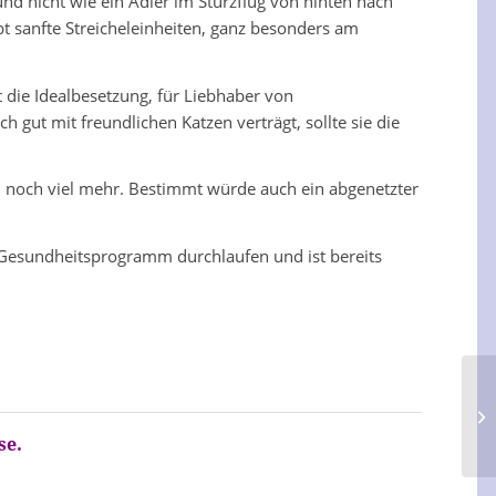
nd nicht wie ein Adler im Sturzflug von hinten nach
t sanfte Streicheleinheiten, ganz besonders am
t die Idealbesetzung, für Liebhaber von
h gut mit freundlichen Katzen verträgt, sollte sie die
n noch viel mehr. Bestimmt würde auch ein abgenetzter
e Gesundheitsprogramm durchlaufen und ist bereits
se.