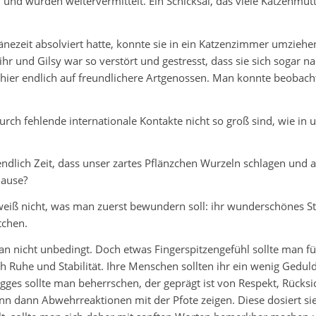
 und wurden weitervermittelt. Ein Schicksal, das viele Katzenmütt
nezeit absolviert hatte, konnte sie in ein Katzenzimmer umziehe
hr und Gilsy war so verstört und gestresst, dass sie sich sogar n
ier endlich auf freundlichere Artgenossen. Man konnte beobachten
rch fehlende internationale Kontakte nicht so groß sind, wie in
endlich Zeit, dass unser zartes Pflänzchen Wurzeln schlagen und 
hause?
eiß nicht, was man zuerst bewundern soll: ihr wunderschönes St
tchen.
 nicht unbedingt. Doch etwas Fingerspitzengefühl sollte man für
h Ruhe und Stabilität. Ihre Menschen sollten ihr ein wenig Gedu
es sollte man beherrschen, der geprägt ist von Respekt, Rücksic
nn dann Abwehrreaktionen mit der Pfote zeigen. Diese dosiert sie