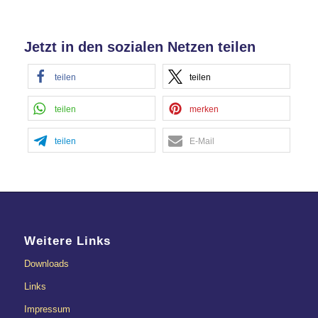
Akzeptieren
Jetzt in den sozialen Netzen teilen
powered by
Usercentrics Consent
Management Platform
&
eRecht24
teilen
teilen
teilen
merken
teilen
E-Mail
Weitere Links
Downloads
Links
Impressum