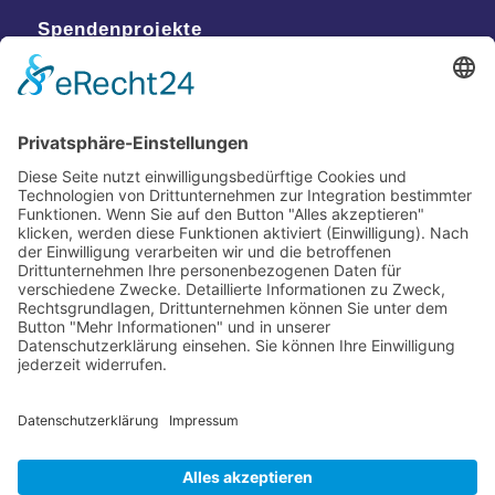
Spendenprojekte
Kontakt
Postanschrift
Traumkatzen e.V.
Kasernstr. 35
89231 Neu-Ulm
E-Mail: info@traumkatzen.de