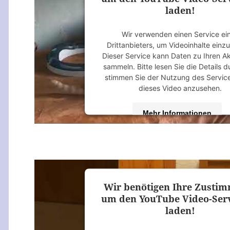
laden!
Wir verwenden einen Service ei
Drittanbieters, um Videoinhalte einz
Dieser Service kann Daten zu Ihren Ak
sammeln. Bitte lesen Sie die Details 
stimmen Sie der Nutzung des Servic
dieses Video anzusehen.
Mehr Informationen
Akzeptieren
powered by
Usercentrics Consent M
Platform
&
eRecht24
Wir benötigen Ihre Zusti
um den YouTube Video-Serv
laden!