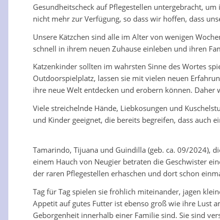
Gesundheitscheck auf Pflegestellen untergebracht, um
nicht mehr zur Verfügung, so dass wir hoffen, dass unse
Unsere Kätzchen sind alle im Alter von wenigen Woch
schnell in ihrem neuen Zuhause einleben und ihren Fami
Katzenkinder sollten im wahrsten Sinne des Wortes spie
Outdoorspielplatz, lassen sie mit vielen neuen Erfahr
ihre neue Welt entdecken und erobern können. Daher we
Viele streichelnde Hände, Liebkosungen und Kuschelstu
und Kinder geeignet, die bereits begreifen, dass auch 
Tamarindo, Tijuana und Guindilla (geb. ca. 09/2024), d
einem Hauch von Neugier betraten die Geschwister ei
der raren Pflegestellen erhaschen und dort schon ein
Tag für Tag spielen sie fröhlich miteinander, jagen klei
Appetit auf gutes Futter ist ebenso groß wie ihre Lust
Geborgenheit innerhalb einer Familie sind. Sie sind ver