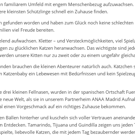
 in familiärem Umfeld mit engem Menschenbezug aufzuwachsen. Le
re kleinsten Schützlinge schnell ein Zuhause finden.
en gefunden worden und haben zum Glück noch keine schlechten
lien viel Freude bereiten.
lend aufwachsen. Kletter – und Versteckmöglichkeiten, viel Spielz
ungen zu glücklichen Katzen heranwachsen. Das wichtigste sind j
rden unsere Kitten nur zu zweit oder zu einem ungefähr gleichal
nden brauchen die kleinen Abenteurer natürlich auch. Kätzchen 
ein Katzenbaby ein Lebewesen mit Bedürfnissen und kein Spielzeug
ie drei kleinen Fellnasen, wurden in der spanischen Ortschaft Fue
ne neue Welt, als sie in unserem Partnerheim ANAA Madrid Auf
mal einen Vorgeschmack auf ein richtiges Zuhause bekommen.
nen Bällen hinterher und kuscheln sich voller Vertrauen aneinander
 am Entdecken. Tamarindo, Tijuana und Guindilla zeigen uns jeden 
spielte, liebevolle Katzen, die mit jedem Tag bezaubernder werde