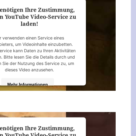
enötigen Ihre Zustimmung,
n YouTube Video-Service zu
laden!
r verwenden einen Service eines
bieters, um Videoinhalte einzubetten.
ervice kann Daten zu Ihren Aktivitäten
 Bitte lesen Sie die Details durch und
 Sie der Nutzung des Service zu, um
dieses Video anzusehen.
Mehr Informationen
Akzeptieren
 by
Usercentrics Consent Management
Platform
&
eRecht24
enötigen Ihre Zustimmung,
n YouTube Video-Service zu