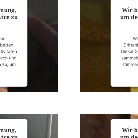
mmung,
Wir b
ice zu
um de
nes
Wi
ubetten.
Drittan
tivitäten
Dieser S
durch und
sammeln.
e zu, um
stimmen
anagement
powered
mmung,
Wir b
ice zu
um de