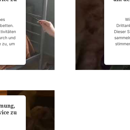
nes
Wi
ubetten.
Drittan
tivitäten
Dieser S
durch und
sammeln.
e zu, um
stimmen
anagement
powered
mmung,
ice zu