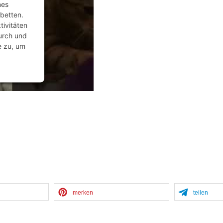
nes
ubetten.
tivitäten
durch und
e zu, um
anagement
merken
teilen