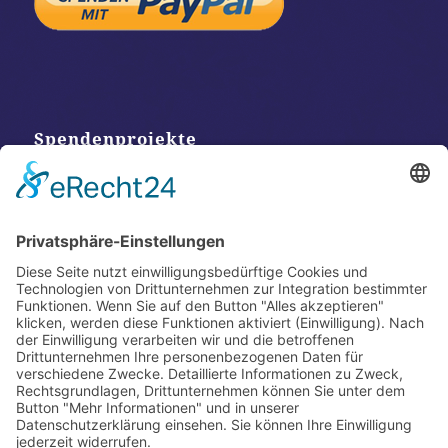
Spendenprojekte
Kontakt
Postanschrift
Traumkatzen e.V.