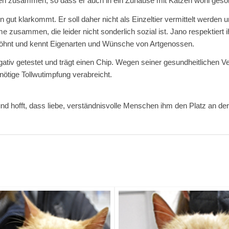
den zusammen, so dass er auch in ein Zuhause mit Katzen wohl geso
ssen gut klarkommt. Er soll daher nicht als Einzeltier vermittelt wer
ame zusammen, die leider nicht sonderlich sozial ist. Jano respektier
öhnt und kennt Eigenarten und Wünsche von Artgenossen.
egativ getestet und trägt einen Chip. Wegen seiner gesundheitlichen 
nötige Tollwutimpfung verabreicht.
und hofft, dass liebe, verständnisvolle Menschen ihm den Platz an d