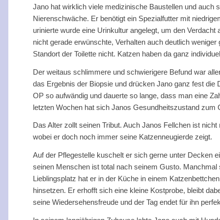
Jano hat wirklich viele medizinische Baustellen und auch s
Nierenschwäche. Er benötigt ein Spezialfutter mit niedrige
urinierte wurde eine Urinkultur angelegt, um den Verdacht
nicht gerade erwünschte, Verhalten auch deutlich weniger
Standort der Toilette nicht. Katzen haben da ganz individue
Der weitaus schlimmere und schwierigere Befund war aller
das Ergebnis der Biopsie und drücken Jano ganz fest die
OP so aufwändig und dauerte so lange, dass man eine Zah
letzten Wochen hat sich Janos Gesundheitszustand zum Glüc
Das Alter zollt seinen Tribut. Auch Janos Fellchen ist nich
wobei er doch noch immer seine Katzenneugierde zeigt.
Auf der Pflegestelle kuschelt er sich gerne unter Decken e
seinen Menschen ist total nach seinem Gusto. Manchmal si
Lieblingsplatz hat er in der Küche in einem Katzenbettch
hinsetzen. Er erhofft sich eine kleine Kostprobe, bleibt 
seine Wiedersehensfreude und der Tag endet für ihn perfekt