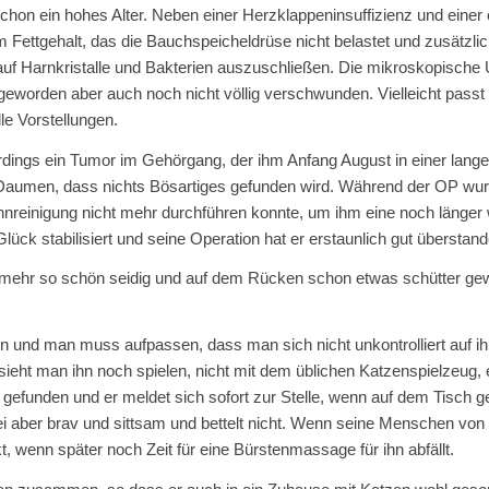
chon ein hohes Alter. Neben einer Herzklappeninsuffizienz und einer c
m Fettgehalt, das die Bauchspeicheldrüse nicht belastet und zusätzli
 auf Harnkristalle und Bakterien auszuschließen. Die mikroskopische 
 geworden aber auch noch nicht völlig verschwunden. Vielleicht pass
lle Vorstellungen.
dings ein Tumor im Gehörgang, der ihm Anfang August in einer lange
 Daumen, dass nichts Bösartiges gefunden wird. Während der OP wurd
nreinigung nicht mehr durchführen konnte, um ihm eine noch länge
k stabilisiert und seine Operation hat er erstaunlich gut überstand
t mehr so schön seidig und auf dem Rücken schon etwas schütter geword
in und man muss aufpassen, dass man sich nicht unkontrolliert auf ih
eht man ihn noch spielen, nicht mit dem üblichen Katzenspielzeug,
en gefunden und er meldet sich sofort zur Stelle, wenn auf dem Tisc
dabei aber brav und sittsam und bettelt nicht. Wenn seine Menschen v
, wenn später noch Zeit für eine Bürstenmassage für ihn abfällt.