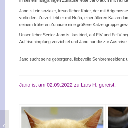
In seinem langjährigen Zuhause lebte Jano auch mit Hun
Jano ist ein sozialer, freundlicher Kater, der mit Artgeno
vorfinden. Zurzeit lebt er mit Nuña, einer älteren Katzend
seinem früheren Zuhause eine größere Katzengruppe gew
Unser lieber Senior Jano ist kastriert, auf FIV und FeLV n
Auffrischimpfung verzichtet und Jano nur die zur Ausreise 
Jano sucht seine geborgene, liebevolle Seniorenresidenz 
Jano ist am 02.09.2022 zu Lars H. gereist.
Doña