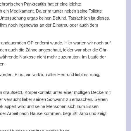
hronischen Pankreatitis hat er eine leichte
ch ein Medikament. Da er mitunter neben seine Toilette
Untersuchung ergab keinen Befund. Tatsächlich ist dieses,
t ihm noch irgendwas an der Einstreu oder auch dem
 andauernden OP entfernt wurde. Hier warten wir noch auf
en auch die Zähne angeschaut, leider war aber die Ohr-
r währende Narkose nicht mehr zuzumuten. Im Laufe der
en.
en. Er ist ein wirklich alter Herr und liebt es ruhig,
n draufsetzt. Körperkontakt unter einer molligen Decke mit
 er versucht lieber seinen Schwanz zu erhaschen. Seinen
h geklappert wird und seine Menschen sich zum Essen
on der Arbeit nach Hause kommen, begrüßt Jano und zeigt