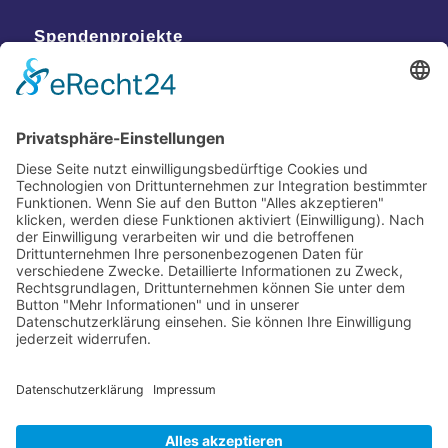
Spendenprojekte
Kontakt
Postanschrift
Traumkatzen e.V.
Kasernstr. 35
89231 Neu-Ulm
E-Mail: info@traumkatzen.de