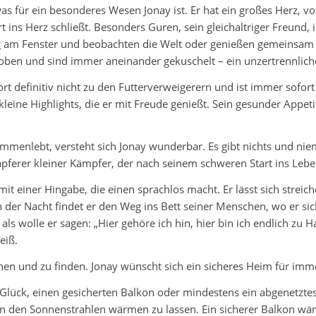
as für ein besonderes Wesen Jonay ist. Er hat ein großes Herz, vo
t ins Herz schließt. Besonders Guren, sein gleichaltriger Freund,
ng am Fenster und beobachten die Welt oder genießen gemeinsam 
, toben und sind immer aneinander gekuschelt – ein unzertrennlic
ört definitiv nicht zu den Futterverweigerern und ist immer sofor
n kleine Highlights, die er mit Freude genießt. Sein gesunder Appe
mmenlebt, versteht sich Jonay wunderbar. Es gibt nichts und ni
n tapferer kleiner Kämpfer, der nach seinem schweren Start ins Lebe
it einer Hingabe, die einen sprachlos macht. Er lässt sich streic
n der Nacht findet er den Weg ins Bett seiner Menschen, wo er si
als wolle er sagen: „Hier gehöre ich hin, hier bin ich endlich zu Ha
eiß.
suchen und zu finden. Jonay wünscht sich ein sicheres Heim für
lück, einen gesicherten Balkon oder mindestens ein abgenetztes 
n den Sonnenstrahlen wärmen zu lassen. Ein sicherer Balkon wäre 