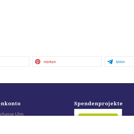
merken
teilen
enkonto
Spendenprojekte
arkasse Ulm
24 6305 0000 0021 3296 43
LADES1ULM