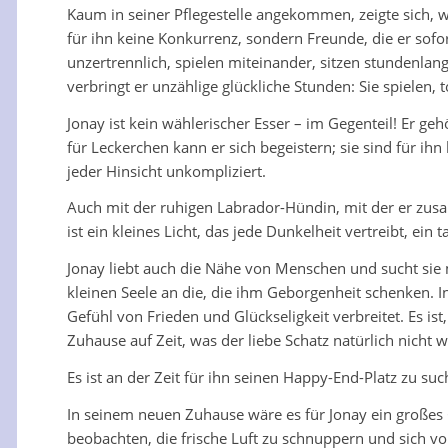
Kaum in seiner Pflegestelle angekommen, zeigte sich, w
für ihn keine Konkurrenz, sondern Freunde, die er sofor
unzertrennlich, spielen miteinander, sitzen stundenla
verbringt er unzählige glückliche Stunden: Sie spielen
Jonay ist kein wählerischer Esser – im Gegenteil! Er geh
für Leckerchen kann er sich begeistern; sie sind für ih
jeder Hinsicht unkompliziert.
Auch mit der ruhigen Labrador-Hündin, mit der er zusa
ist ein kleines Licht, das jede Dunkelheit vertreibt, ei
Jonay liebt auch die Nähe von Menschen und sucht sie m
kleinen Seele an die, die ihm Geborgenheit schenken. I
Gefühl von Frieden und Glückseligkeit verbreitet. Es ist, 
Zuhause auf Zeit, was der liebe Schatz natürlich nicht w
Es ist an der Zeit für ihn seinen Happy-End-Platz zu 
In seinem neuen Zuhause wäre es für Jonay ein großes G
beobachten, die frische Luft zu schnuppern und sich vo