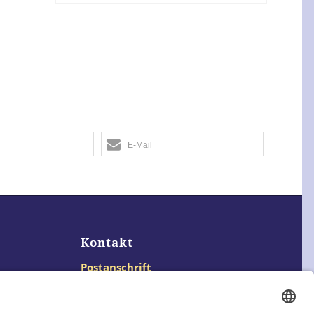
E-Mail
Kontakt
Postanschrift
Traumkatzen e.V.
Kasernstr. 35