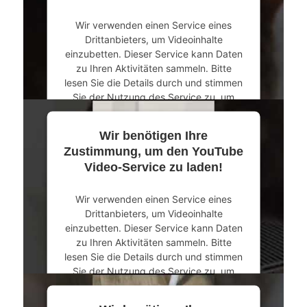
Akzeptieren
Wir verwenden einen Service eines
powered by
Usercentrics Consent
Drittanbieters, um Videoinhalte
Management Platform
&
eRecht24
einzubetten. Dieser Service kann Daten
zu Ihren Aktivitäten sammeln. Bitte
lesen Sie die Details durch und stimmen
Sie der Nutzung des Service zu, um
dieses Video anzusehen.
Wir benötigen Ihre
Mehr Informationen
Zustimmung, um den YouTube
Video-Service zu laden!
Akzeptieren
Wir verwenden einen Service eines
powered by
Usercentrics Consent
Drittanbieters, um Videoinhalte
Management Platform
&
eRecht24
einzubetten. Dieser Service kann Daten
zu Ihren Aktivitäten sammeln. Bitte
lesen Sie die Details durch und stimmen
Sie der Nutzung des Service zu, um
dieses Video anzusehen.