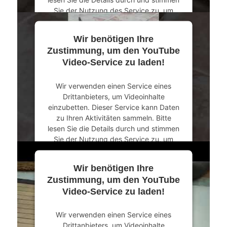
Sie der Nutzung des Service zu, um
dieses Video anzusehen.
Wir benötigen Ihre
Mehr Informationen
Zustimmung, um den YouTube
Video-Service zu laden!
Akzeptieren
Wir verwenden einen Service eines
powered by
Usercentrics Consent
Drittanbieters, um Videoinhalte
Management Platform
&
eRecht24
einzubetten. Dieser Service kann Daten
zu Ihren Aktivitäten sammeln. Bitte
lesen Sie die Details durch und stimmen
Sie der Nutzung des Service zu, um
dieses Video anzusehen.
Wir benötigen Ihre
Mehr Informationen
Zustimmung, um den YouTube
Video-Service zu laden!
Akzeptieren
Wir verwenden einen Service eines
powered by
Usercentrics Consent
Drittanbieters, um Videoinhalte