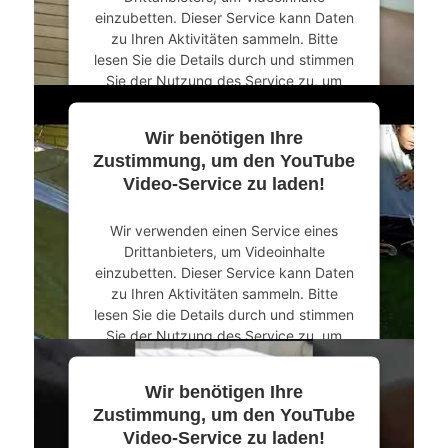
Management Platform
&
eRecht24
einzubetten. Dieser Service kann Daten
zu Ihren Aktivitäten sammeln. Bitte
lesen Sie die Details durch und stimmen
Sie der Nutzung des Service zu, um
dieses Video anzusehen.
Wir benötigen Ihre
Mehr Informationen
Zustimmung, um den YouTube
Video-Service zu laden!
Akzeptieren
Wir verwenden einen Service eines
powered by
Usercentrics Consent
Drittanbieters, um Videoinhalte
Management Platform
&
eRecht24
einzubetten. Dieser Service kann Daten
zu Ihren Aktivitäten sammeln. Bitte
lesen Sie die Details durch und stimmen
Sie der Nutzung des Service zu, um
dieses Video anzusehen.
Wir benötigen Ihre
Mehr Informationen
Zustimmung, um den YouTube
Video-Service zu laden!