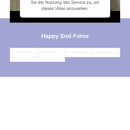
Sie der Nutzung des Service zu, um
dieses Video anzusehen.
Mehr Informationen
Happy End-Fotos
Akzeptieren
powered by
Usercentrics Consent
Management Platform
&
eRecht24