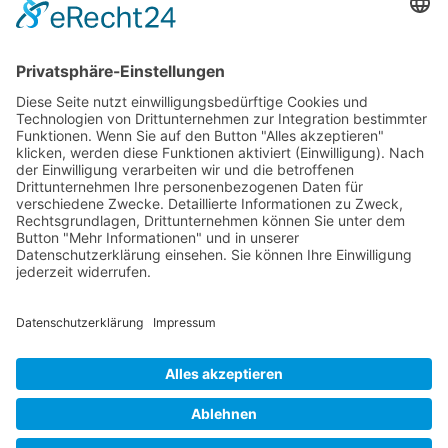
Kontakt
Postanschrift
Traumkatzen e.V.
Kasernstr. 35
89231 Neu-Ulm
E-Mail: info@traumkatzen.de