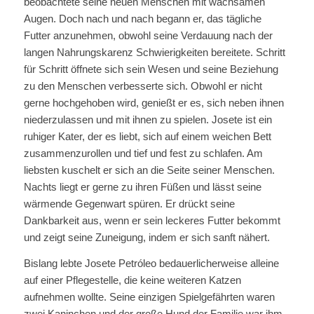
beobachtete seine neuen Menschen mit wachsamen
Augen. Doch nach und nach begann er, das tägliche
Futter anzunehmen, obwohl seine Verdauung nach der
langen Nahrungskarenz Schwierigkeiten bereitete. Schritt
für Schritt öffnete sich sein Wesen und seine Beziehung
zu den Menschen verbesserte sich. Obwohl er nicht
gerne hochgehoben wird, genießt er es, sich neben ihnen
niederzulassen und mit ihnen zu spielen. Josete ist ein
ruhiger Kater, der es liebt, sich auf einem weichen Bett
zusammenzurollen und tief und fest zu schlafen. Am
liebsten kuschelt er sich an die Seite seiner Menschen.
Nachts liegt er gerne zu ihren Füßen und lässt seine
wärmende Gegenwart spüren. Er drückt seine
Dankbarkeit aus, wenn er sein leckeres Futter bekommt
und zeigt seine Zuneigung, indem er sich sanft nähert.
Bislang lebte Josete Petróleo bedauerlicherweise alleine
auf einer Pflegestelle, die keine weiteren Katzen
aufnehmen wollte. Seine einzigen Spielgefährten waren
zwei Kaninchen und der große Hund der Familie war ihm