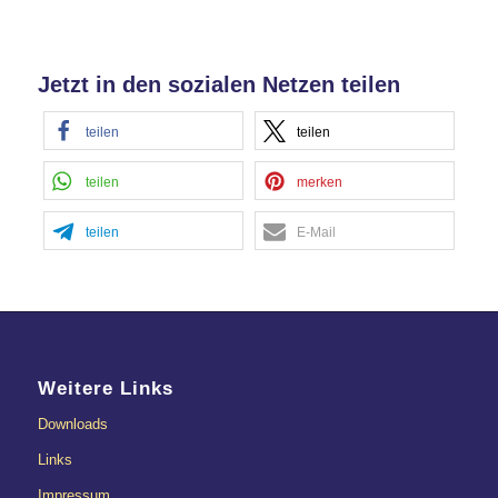
Akzeptieren
Jetzt in den sozialen Netzen teilen
powered by
Usercentrics Consent
Management Platform
&
eRecht24
teilen
teilen
teilen
merken
teilen
E-Mail
Weitere Links
Downloads
Links
Impressum