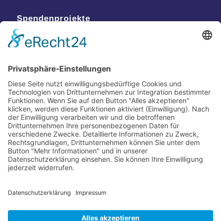
Spendenprojekte
Kontakt
Postanschrift
Traumkatzen e.V.
Kasernstr. 35
89231 Neu-Ulm
E-Mail: info@traumkatzen.de