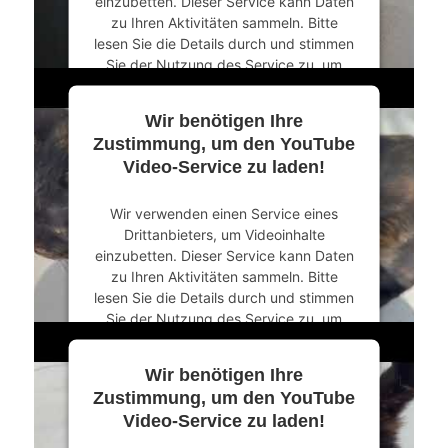
einzubetten. Dieser Service kann Daten
zu Ihren Aktivitäten sammeln. Bitte
lesen Sie die Details durch und stimmen
Sie der Nutzung des Service zu, um
dieses Video anzusehen.
Wir benötigen Ihre
Mehr Informationen
Zustimmung, um den YouTube
Video-Service zu laden!
Akzeptieren
Wir verwenden einen Service eines
powered by
Usercentrics Consent
Drittanbieters, um Videoinhalte
Management Platform
&
eRecht24
einzubetten. Dieser Service kann Daten
zu Ihren Aktivitäten sammeln. Bitte
lesen Sie die Details durch und stimmen
Sie der Nutzung des Service zu, um
dieses Video anzusehen.
Wir benötigen Ihre
Mehr Informationen
Zustimmung, um den YouTube
Video-Service zu laden!
Akzeptieren