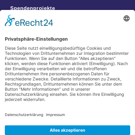
Spendenprojekte
Kontakt
Postanschrift
Traumkatzen e.V.
Kasernstr. 35
89231 Neu-Ulm
E-Mail: info@traumkatzen.de