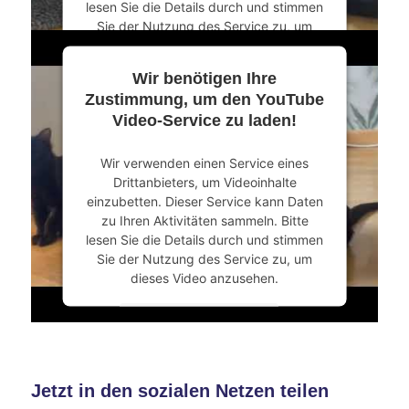
lesen Sie die Details durch und stimmen
Sie der Nutzung des Service zu, um
dieses Video anzusehen.
Wir benötigen Ihre
Mehr Informationen
Zustimmung, um den YouTube
Video-Service zu laden!
Akzeptieren
Wir verwenden einen Service eines
powered by
Usercentrics Consent
Drittanbieters, um Videoinhalte
Management Platform
&
eRecht24
einzubetten. Dieser Service kann Daten
zu Ihren Aktivitäten sammeln. Bitte
lesen Sie die Details durch und stimmen
Sie der Nutzung des Service zu, um
dieses Video anzusehen.
Mehr Informationen
Akzeptieren
Jetzt in den sozialen Netzen teilen
powered by
Usercentrics Consent