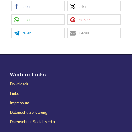
Management Platform
&
eRecht24
teilen
teilen
teilen
merken
teilen
E-Mail
Weitere Links
Downloads
Links
Impressum
Datenschutzerklärung
Datenschutz Social Media