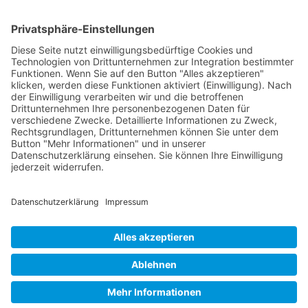
Kontakt
Postanschrift
Traumkatzen e.V.
Kasernstr. 35
89231 Neu-Ulm
E-Mail: info@traumkatzen.de