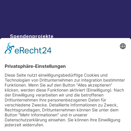
Spendenprojekte
Kontakt
Postanschrift
Traumkatzen e.V.
Kasernstr. 35