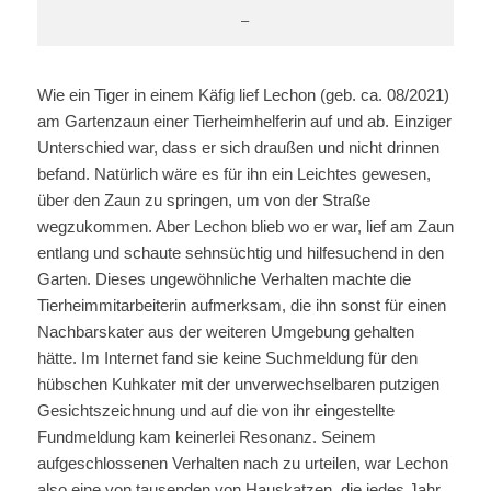
–
Wie ein Tiger in einem Käfig lief Lechon (geb. ca. 08/2021)
am Gartenzaun einer Tierheimhelferin auf und ab. Einziger
Unterschied war, dass er sich draußen und nicht drinnen
befand. Natürlich wäre es für ihn ein Leichtes gewesen,
über den Zaun zu springen, um von der Straße
wegzukommen. Aber Lechon blieb wo er war, lief am Zaun
entlang und schaute sehnsüchtig und hilfesuchend in den
Garten. Dieses ungewöhnliche Verhalten machte die
Tierheimmitarbeiterin aufmerksam, die ihn sonst für einen
Nachbarskater aus der weiteren Umgebung gehalten
hätte. Im Internet fand sie keine Suchmeldung für den
hübschen Kuhkater mit der unverwechselbaren putzigen
Gesichtszeichnung und auf die von ihr eingestellte
Fundmeldung kam keinerlei Resonanz. Seinem
aufgeschlossenen Verhalten nach zu urteilen, war Lechon
also eine von tausenden von Hauskatzen, die jedes Jahr