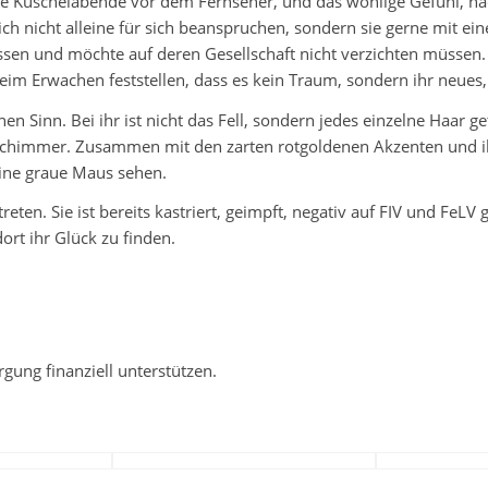
che Kuschelabende vor dem Fernseher, und das wohlige Gefühl, na
ich nicht alleine für sich beanspruchen, sondern sie gerne mit 
ossen und möchte auf deren Gesellschaft nicht verzichten müssen
 Erwachen feststellen, dass es kein Traum, sondern ihr neues, 
n Sinn. Bei ihr ist nicht das Fell, sondern jedes einzelne Haar ge
n Schimmer. Zusammen mit den zarten rotgoldenen Akzenten und 
ine graue Maus sehen.
treten. Sie ist bereits kastriert, geimpft, negativ auf FIV und Fe
ort ihr Glück zu finden.
rgung finanziell unterstützen.