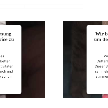
mmung,
Wir b
ice zu
um de
nes
Wi
ubetten.
Drittan
tivitäten
Dieser S
durch und
sammeln.
e zu, um
stimmen