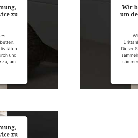
mmung,
Wir b
ice zu
um de
nes
Wi
ubetten.
Drittan
tivitäten
Dieser S
durch und
sammeln.
e zu, um
stimmen
anagement
powered
mmung,
ice zu