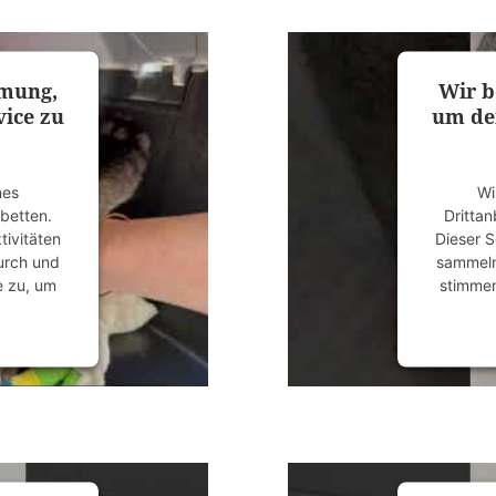
anagement
powered
mmung,
Wir b
ice zu
um de
nes
Wi
ubetten.
Drittan
tivitäten
Dieser S
durch und
sammeln.
e zu, um
stimmen
anagement
powered