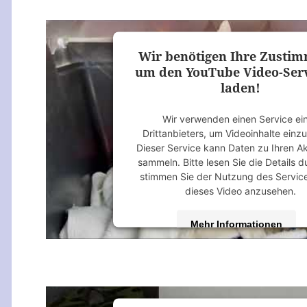
powered by
Usercentrics Consent M
Platform
&
eRecht24
Wir benötigen Ihre Zusti
um den YouTube Video-Serv
laden!
Wir verwenden einen Service ei
Drittanbieters, um Videoinhalte einz
Dieser Service kann Daten zu Ihren Ak
sammeln. Bitte lesen Sie die Details 
stimmen Sie der Nutzung des Servic
dieses Video anzusehen.
Mehr Informationen
Akzeptieren
powered by
Usercentrics Consent M
Platform
&
eRecht24