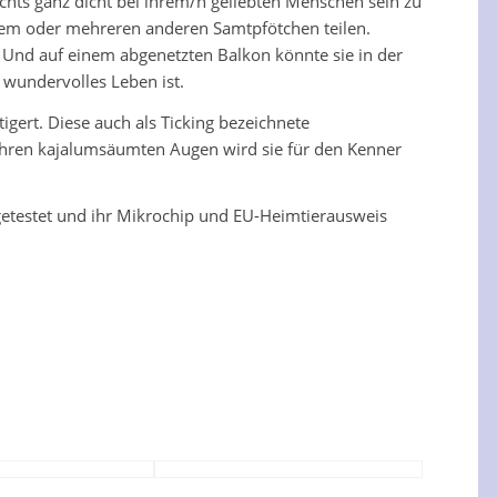
chts ganz dicht bei ihrem/n geliebten Menschen sein zu
einem oder mehreren anderen Samtpfötchen teilen.
. Und auf einem abgenetzten Balkon könnte sie in der
wundervolles Leben ist.
tigert. Diese auch als Ticking bezeichnete
ihren kajalumsäumten Augen wird sie für den Kenner
LV getestet und ihr Mikrochip und EU-Heimtierausweis