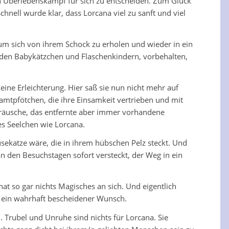
hen Überlebenskampf für sich zu entscheiden. Zum Glück
hnell wurde klar, dass Lorcana viel zu sanft und viel
t, um sich von ihrem Schock zu erholen und wieder in ein
, den Babykätzchen und Flaschenkindern, vorbehalten,
ne Erleichterung. Hier saß sie nun nicht mehr auf
amtpfötchen, die ihre Einsamkeit vertrieben und mit
Geräusche, das entfernte aber immer vorhandene
es Seelchen wie Lorcana.
usekatze wäre, die in ihrem hübschen Pelz steckt. Und
n den Besuchstagen sofort versteckt, der Weg in ein
t so gar nichts Magisches an sich. Und eigentlich
– ein wahrhaft bescheidener Wunsch.
. Trubel und Unruhe sind nichts für Lorcana. Sie