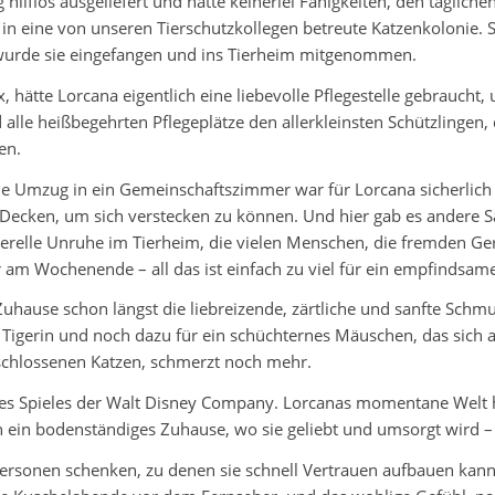
 hilflos ausgeliefert und hatte keinerlei Fähigkeiten, den täglic
 in eine von unseren Tierschutzkollegen betreute Katzenkolonie. Sc
wurde sie eingefangen und ins Tierheim mitgenommen.
x, hätte Lorcana eigentlich eine liebevolle Pflegestelle gebrauch
alle heißbegehrten Pflegeplätze den allerkleinsten Schützlingen
en.
Umzug in ein Gemeinschaftszimmer war für Lorcana sicherlich ei
Decken, um sich verstecken zu können. Und hier gab es andere S
enerelle Unruhe im Tierheim, die vielen Menschen, die fremden 
r am Wochenende – all das ist einfach zu viel für ein empfindsam
 Zuhause schon längst die liebreizende, zärtliche und sanfte Schm
 Tigerin und noch dazu für ein schüchternes Mäuschen, das sich a
eschlossenen Katzen, schmerzt noch mehr.
nes Spieles der Walt Disney Company. Lorcanas momentane Welt ha
h ein bodenständiges Zuhause, wo sie geliebt und umsorgt wird 
spersonen schenken, zu denen sie schnell Vertrauen aufbauen kann