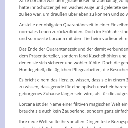
zarte Lorcana war dem gnadenlosen Straßenalltag völlig
hatte ihr Schutzengel ein waches Auge und geleitete sie
zu lieb war, um draußen überleben zu können und so 
Anstelle der obligaten Quarantänezeit in einer Einzelbo
normales Leben zurückzufinden. Doch im Frühjahr sind 
und so musste Lorcana mit dem Tierheim vorliebnehm
Das Ende der Quarantänezeit und der damit verbundene 
dem Präsentierteller, sondern fand Kuschelhöhlen und 
denen sie sich sicherer und wohler fühlte. Doch die g
Hundegebell, die täglichen Pflegearbeiten, die Besuche
Es bricht einem das Herz, zu wissen, dass sie in einem
zu wissen, dass gerade für eine optisch unscheinbarere
geborgenes Zuhause länger sein wird, als für die aufg
Lorcana ist der Name einer fiktiven magischen Welt ei
braucht sie auch kein Zauberland, sondern ganz einfac
Ihre neue Welt sollte ihr vor allen Dingen feste Bezug