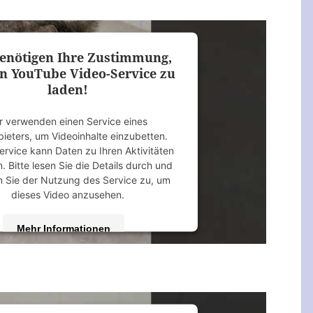
 by
Usercentrics Consent Management
Platform
&
eRecht24
enötigen Ihre Zustimmung,
n YouTube Video-Service zu
laden!
r verwenden einen Service eines
bieters, um Videoinhalte einzubetten.
ervice kann Daten zu Ihren Aktivitäten
 Bitte lesen Sie die Details durch und
 Sie der Nutzung des Service zu, um
dieses Video anzusehen.
Mehr Informationen
Akzeptieren
 by
Usercentrics Consent Management
Platform
&
eRecht24