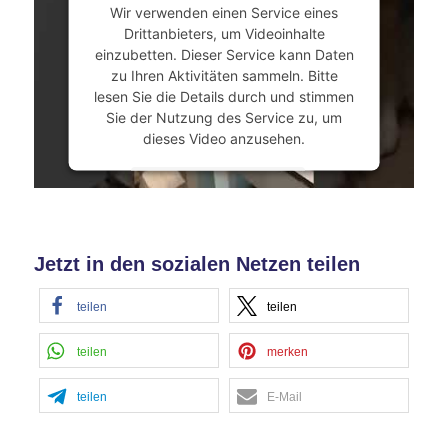
Wir verwenden einen Service eines
powered by
Usercentrics Consent
Drittanbieters, um Videoinhalte
Management Platform
&
eRecht24
einzubetten. Dieser Service kann Daten
zu Ihren Aktivitäten sammeln. Bitte
lesen Sie die Details durch und stimmen
Sie der Nutzung des Service zu, um
dieses Video anzusehen.
Mehr Informationen
Akzeptieren
Jetzt in den sozialen Netzen teilen
powered by
Usercentrics Consent
Management Platform
&
eRecht24
teilen
teilen
teilen
merken
teilen
E-Mail