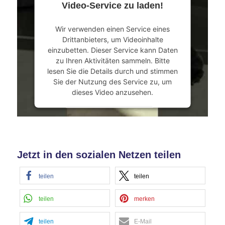
Video-Service zu laden!
Akzeptieren
Wir verwenden einen Service eines
powered by
Usercentrics Consent
Drittanbieters, um Videoinhalte
Management Platform
&
eRecht24
einzubetten. Dieser Service kann Daten
zu Ihren Aktivitäten sammeln. Bitte
lesen Sie die Details durch und stimmen
Sie der Nutzung des Service zu, um
dieses Video anzusehen.
Mehr Informationen
Akzeptieren
Jetzt in den sozialen Netzen teilen
powered by
Usercentrics Consent
Management Platform
&
eRecht24
teilen
teilen
teilen
merken
teilen
E-Mail