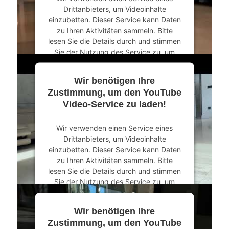
Drittanbieters, um Videoinhalte
einzubetten. Dieser Service kann Daten
zu Ihren Aktivitäten sammeln. Bitte
lesen Sie die Details durch und stimmen
Sie der Nutzung des Service zu, um
dieses Video anzusehen.
Wir benötigen Ihre
Mehr Informationen
Zustimmung, um den YouTube
Video-Service zu laden!
Akzeptieren
Wir verwenden einen Service eines
powered by
Usercentrics Consent
Drittanbieters, um Videoinhalte
Management Platform
&
eRecht24
einzubetten. Dieser Service kann Daten
zu Ihren Aktivitäten sammeln. Bitte
lesen Sie die Details durch und stimmen
Sie der Nutzung des Service zu, um
dieses Video anzusehen.
Wir benötigen Ihre
Mehr Informationen
Zustimmung, um den YouTube