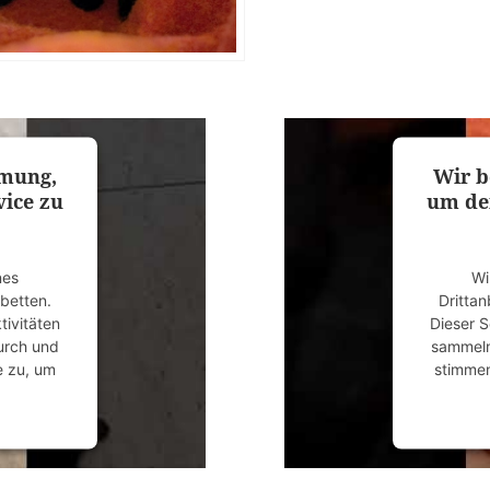
mmung,
Wir b
ice zu
um de
nes
Wi
ubetten.
Drittan
tivitäten
Dieser S
durch und
sammeln.
e zu, um
stimmen