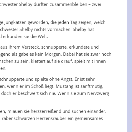
e Schwester Shelby durften zusammenbleiben – zwei
rige Jungkatzen geworden, die jeden Tag zeigen, welch
 Schwester Shelby nichts vormachen. Shelby hat
 erkunden sie die Welt.
 aus ihrem Versteck, schnupperte, erkundete und
 Gegend als gäbe es kein Morgen. Dabei hat sie zwar noch
en zu sein, klettert auf sie drauf, spielt mit ihnen
ben.
chnupperte und spielte ohne Angst. Er ist sehr
n, wenn er im Schoß liegt. Mustang ist sanftmütig,
, doch er beschwert sich nie. Wenn sie zum Nervzwerg
sen, miauen sie herzzerreißend und suchen einander.
nen rabenschwarzen Herzensräuber ein gemeinsames