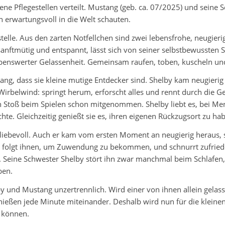
dene Pflegestellen verteilt. Mustang (geb. ca. 07/2025) und sein
 erwartungsvoll in die Welt schauten.
estelle. Aus den zarten Notfellchen sind zwei lebensfrohe, neugie
sanftmütig und entspannt, lässt sich von seiner selbstbewussten
benswerter Gelassenheit. Gemeinsam raufen, toben, kuscheln und
g, dass sie kleine mutige Entdecker sind. Shelby kam neugierig
ger Wirbelwind: springt herum, erforscht alles und rennt durch die
 Stoß beim Spielen schon mitgenommen. Shelby liebt es, bei Mensch
hte. Gleichzeitig genießt sie es, ihren eigenen Rückzugsort zu ha
liebevoll. Auch er kam vom ersten Moment an neugierig heraus, s
n, folgt ihnen, um Zuwendung zu bekommen, und schnurrt zufriede
n. Seine Schwester Shelby stört ihn zwar manchmal beim Schlafen
ben.
y und Mustang unzertrennlich. Wird einer von ihnen allein gelas
nießen jede Minute miteinander. Deshalb wird nun für die klei
n können.