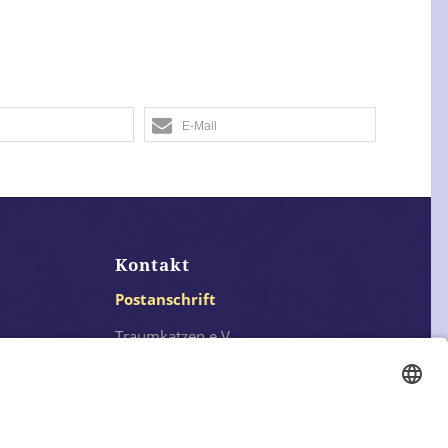
E-Mail
Kontakt
Postanschrift
Traumkatzen e.V.
Kasernstr. 35
89231 Neu-Ulm
E-Mail: info@traumkatzen.de