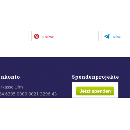
merken
teilen
enkonto
Spendenprojekte
arkasse Ulm
24 6305 0000 0021 3296 43
LADES1ULM
infach per Paypal: