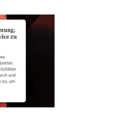
anagement
powered
mmung,
ice zu
nes
ubetten.
tivitäten
durch und
e zu, um
anagement