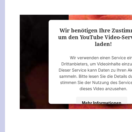
Akzeptieren
powered by
Usercentrics Consent M
Platform
&
eRecht24
Wir benötigen Ihre Zusti
um den YouTube Video-Serv
laden!
Wir verwenden einen Service ei
Drittanbieters, um Videoinhalte einz
Dieser Service kann Daten zu Ihren Ak
sammeln. Bitte lesen Sie die Details 
stimmen Sie der Nutzung des Servic
dieses Video anzusehen.
Mehr Informationen
Akzeptieren
powered by
Usercentrics Consent M