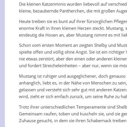
Die kleinen Katzenminis wurden liebevoll auf verschie
kleine, bezaubernde Pantherchen, die mit großen Augen
Heute treiben sie es bunt auf ihrer fürsorglichen Pfleg
enorme Kraft in ihren kleinen Herzen steckt. Mustang, 
eindeutig die Hosen an, aber Mustang nimmt es mit lie
Schon vom ersten Moment an zeigten Shelby und Mustan
spielte offen und völlig ohne Angst. Sie ist ein richti
nie etwas zerstört, aber den einen oder anderen kleinen
und fordert Streicheleinheiten – aber nur, wenn sie möc
Mustang ist ruhiger und ausgeglichener, doch genauso 
anhänglich, liebt es, in der Nähe von Menschen zu sei
gelassen und versteht sich sehr gut mit anderen Katze
wird, zieht er sich einfach zurück, um seine Ruhe zu ha
Trotz ihrer unterschiedlichen Temperamente sind Shelb
Gemeinsam raufen, toben und kuscheln sie, und sie ge
Zuhause gesucht, in dem sie ihren Schabernack treibe