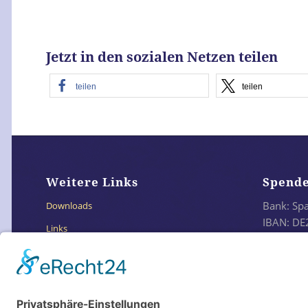
Platform
&
eRecht24
Jetzt in den sozialen Netzen teilen
teilen
teilen
Weitere Links
Spend
Bank: Sp
Downloads
IBAN: DE
Links
BIC: SO
Impressum
Datenschutzerklärung
Oder e
Datenschutz Social Media