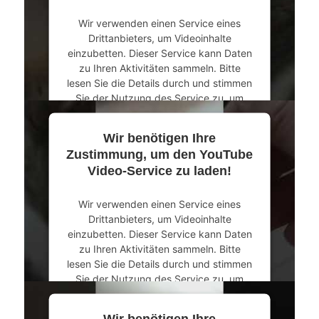
Akzeptieren
Wir verwenden einen Service eines
powered by
Usercentrics Consent
Drittanbieters, um Videoinhalte
Management Platform
&
eRecht24
einzubetten. Dieser Service kann Daten
zu Ihren Aktivitäten sammeln. Bitte
lesen Sie die Details durch und stimmen
Sie der Nutzung des Service zu, um
dieses Video anzusehen.
Wir benötigen Ihre
Mehr Informationen
Zustimmung, um den YouTube
Video-Service zu laden!
Akzeptieren
Wir verwenden einen Service eines
powered by
Usercentrics Consent
Drittanbieters, um Videoinhalte
Management Platform
&
eRecht24
einzubetten. Dieser Service kann Daten
zu Ihren Aktivitäten sammeln. Bitte
lesen Sie die Details durch und stimmen
Sie der Nutzung des Service zu, um
dieses Video anzusehen.
Wir benötigen Ihre