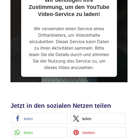
Mehr Informationen
Zustimmung, um den YouTube
Video-Service zu laden!
Akzeptieren
Wir verwenden einen Service eines
powered by
Usercentrics Consent
Drittanbieters, um Videoinhalte
Management Platform
&
eRecht24
einzubetten. Dieser Service kann Daten
zu Ihren Aktivitäten sammeln. Bitte
lesen Sie die Details durch und stimmen
Sie der Nutzung des Service zu, um
dieses Video anzusehen.
Mehr Informationen
Akzeptieren
Jetzt in den sozialen Netzen teilen
powered by
Usercentrics Consent
Management Platform
&
eRecht24
teilen
teilen
teilen
merken