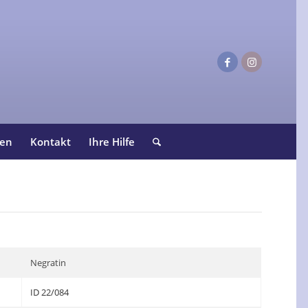
ten
Kontakt
Ihre Hilfe
Negratin
ID 22/084