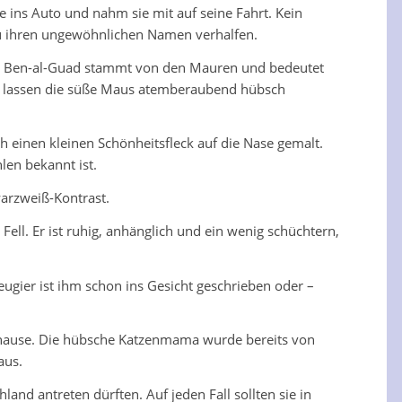
 ins Auto und nahm sie mit auf seine Fahrt. Kein
zu ihren ungewöhnlichen Namen verhalfen.
me Ben-al-Guad stammt von den Mauren und bedeutet
und lassen die süße Maus atemberaubend hübsch
ch einen kleinen Schönheitsfleck auf die Nase gemalt.
len bekannt ist.
warzweiß-Kontrast.
ll. Er ist ruhig, anhänglich und ein wenig schüchtern,
eugier ist ihm schon ins Gesicht geschrieben oder –
 Zuhause. Die hübsche Katzenmama wurde bereits von
aus.
and antreten dürften. Auf jeden Fall sollten sie in