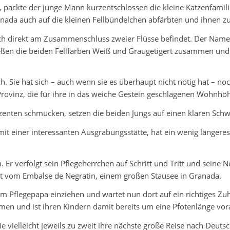
packte der junge Mann kurzentschlossen die kleine Katzenfamilie
anada auch auf die kleinen Fellbündelchen abfärbten und ihnen 
ich direkt am Zusammenschluss zweier Flüsse befindet. Der Na
 fließen die beiden Fellfarben Weiß und Graugetigert zusammen 
ch. Sie hat sich – auch wenn sie es überhaupt nicht nötig hat – no
rovinz, die für ihre in das weiche Gestein geschlagenen Wohnhöh
zenten schmücken, setzen die beiden Jungs auf einen klaren Sch
einer interessanten Ausgrabungsstätte, hat ein wenig längeres Fe
Er verfolgt sein Pflegeherrchen auf Schritt und Tritt und seine N
mt vom Embalse de Negratin, einem großen Stausee in Granada.
ihrem Pflegepapa einziehen und wartet nun dort auf ein richtiges
en und ist ihren Kindern damit bereits um eine Pfotenlänge vor
vielleicht jeweils zu zweit ihre nächste große Reise nach Deutschl