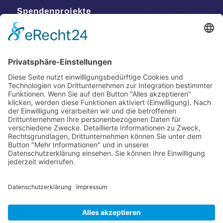
Spendenprojekte
Kontakt
Postanschrift
Traumkatzen e.V.
Kasernstr. 35
89231 Neu-Ulm
E-Mail: info@traumkatzen.de