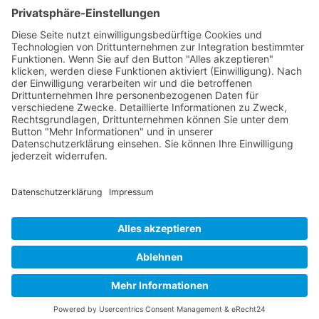
Kontakt
Postanschrift
Traumkatzen e.V.
Kasernstr. 35
89231 Neu-Ulm
E-Mail: info@traumkatzen.de
© Copyright - Traumkatzen e.V.