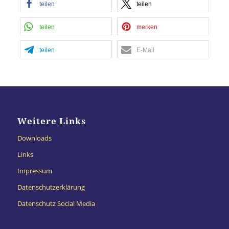
teilen
teilen
Management Platform
&
eRecht24
teilen
merken
teilen
E-Mail
Weitere Links
Downloads
Links
Impressum
Datenschutzerklärung
Datenschutz Social Media