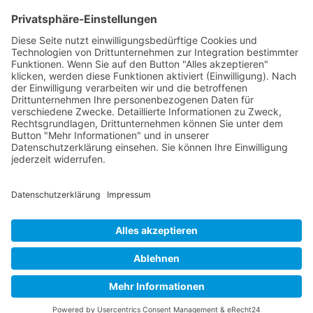
Kontakt
Postanschrift
Traumkatzen e.V.
Kasernstr. 35
89231 Neu-Ulm
E-Mail: info@traumkatzen.de
© Copyright - Traumkatzen e.V.