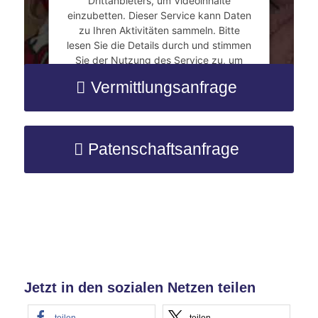
Drittanbieters, um Videoinhalte
einzubetten. Dieser Service kann Daten
zu Ihren Aktivitäten sammeln. Bitte
lesen Sie die Details durch und stimmen
Sie der Nutzung des Service zu, um
dieses Video anzusehen.
Vermittlungsanfrage
Mehr Informationen
Patenschaftsanfrage
Akzeptieren
powered by
Usercentrics Consent
Management Platform
&
eRecht24
Jetzt in den sozialen Netzen teilen
teilen
teilen