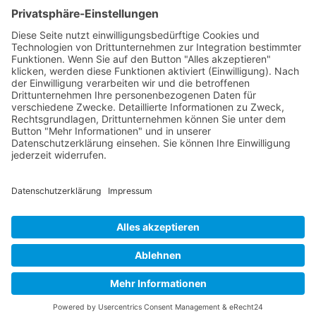
Kontakt
Postanschrift
Traumkatzen e.V.
Kasernstr. 35
89231 Neu-Ulm
E-Mail: info@traumkatzen.de
© Copyright - Traumkatzen e.V.