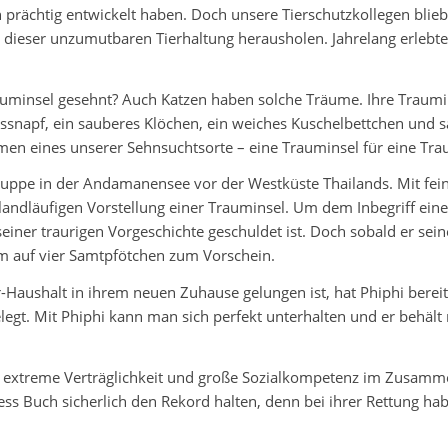
 prächtig entwickelt haben. Doch unsere Tierschutzkollegen blie
aus dieser unzumutbaren Tierhaltung herausholen. Jahrelang erlebt
auminsel gesehnt? Auch Katzen haben solche Träume. Ihre Traumi
snapf, ein sauberes Klöchen, ein weiches Kuschelbettchen und sanf
men eines unserer Sehnsuchtsorte – eine Trauminsel für eine Tra
gruppe in der Andamanensee vor der Westküste Thailands. Mit fei
 landläufigen Vorstellung einer Trauminsel. Um dem Inbegriff ei
einer traurigen Vorgeschichte geschuldet ist. Doch sobald er sei
m auf vier Samtpfötchen zum Vorschein.
Haushalt in ihrem neuen Zuhause gelungen ist, hat Phiphi bereits
gt. Mit Phiphi kann man sich perfekt unterhalten und er behält m
 extreme Verträglichkeit und große Sozialkompetenz im Zusamme
ss Buch sicherlich den Rekord halten, denn bei ihrer Rettung hab