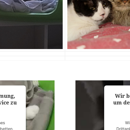
mmung,
Wir b
ice zu
um de
nes
Wi
ubetten.
Drittan