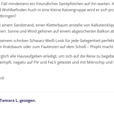
 Fall mindestens ein freundliches Samtpfötchen auf ihn warten. 
 Wohlbefinden Auch in eine kleine Katzengruppe wird er sich pr
itbringen?
t einem Sandstrand, einen Kletterbaum anstelle von Kalksteinklip
en. Sonne und Wind gehören auf einem abgesicherten Balkon abe
it seinem schicken Schwarz-Weiß-Look für jede Gelegenheit perfe
den Kratzbaum oder zum Faulenzen auf dem Schoß – Phiphi macht 
rglich alle Hausaufgeben erledigt, um sich auf die Reise zu begeb
, geimpft, negativ auf FIV und FeLV getestet und mit Mikrochip und
us)
 Tamara L. gezogen.