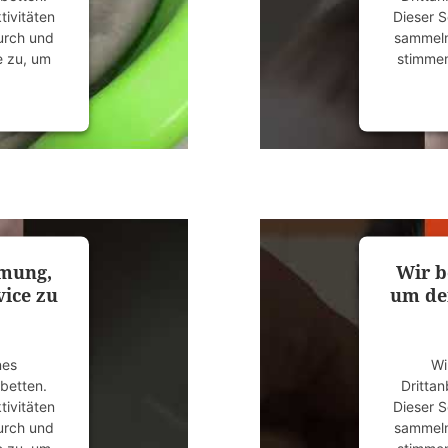
tivitäten
Dieser S
durch und
sammeln.
e zu, um
stimmen
anagement
powered
mmung,
Wir b
ice zu
um de
nes
Wi
ubetten.
Drittan
tivitäten
Dieser S
durch und
sammeln.