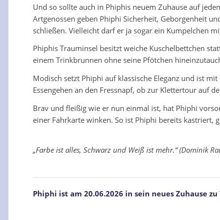
Und so sollte auch in Phiphis neuem Zuhause auf jeden
Artgenossen geben Phiphi Sicherheit, Geborgenheit und
schließen. Vielleicht darf er ja sogar ein Kumpelchen m
Phiphis Trauminsel besitzt weiche Kuschelbettchen stat
einem Trinkbrunnen ohne seine Pfötchen hineinzutauch
Modisch setzt Phiphi auf klassische Eleganz und ist m
Essengehen an den Fressnapf, ob zur Klettertour auf 
Brav und fleißig wie er nun einmal ist, hat Phiphi vorso
einer Fahrkarte winken. So ist Phiphi bereits kastriert
„Farbe ist alles, Schwarz und Weiß ist mehr.“ (Dominik Ra
Phiphi ist am 20.06.2026 in sein neues Zuhause zu