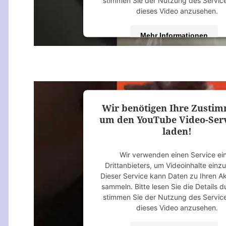
stimmen Sie der Nutzung des Servic
dieses Video anzusehen.
Mehr Informationen
Akzeptieren
powered by
Usercentrics Consent M
Platform
&
eRecht24
Wir benötigen Ihre Zusti
um den YouTube Video-Serv
laden!
Wir verwenden einen Service ei
Drittanbieters, um Videoinhalte einz
Dieser Service kann Daten zu Ihren Ak
sammeln. Bitte lesen Sie die Details 
stimmen Sie der Nutzung des Servic
dieses Video anzusehen.