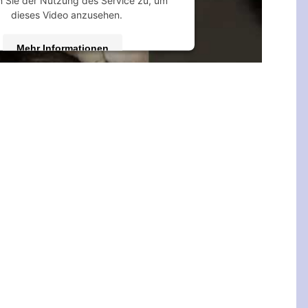
 Sie der Nutzung des Service zu, um
dieses Video anzusehen.
Mehr Informationen
Akzeptieren
 by
Usercentrics Consent Management
Platform
&
eRecht24