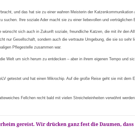
rbracht, und das hat sie zu einer wahren Meisterin der Katzenkommunikation 
 suchen. Ihre soziale Ader macht sie zu einer liebevollen und verträglichen B
e wünscht sich auch in Zukunft soziale, freundliche Katzen, die mit ihr den All
icht nur Gesellschaft, sondern auch die vertraute Umgebung, die sie so sehr 
emaligen Pflegestelle zusammen war.
s, die Welt um sich herum zu entdecken – aber in ihrem eigenen Tempo und si
 FeLV getestet und hat einen Mikrochip. Auf die große Reise geht sie mit dem
atteweiches Fellchen recht bald mit vielen Streicheleinheiten verwöhnt werde
erheim gereist. Wir drücken ganz fest die Daumen, dass 