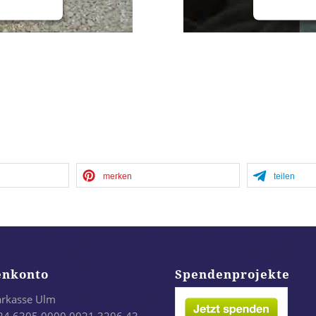
anagement
powered
merken
teilen
enkonto
Spendenprojekte
arkasse Ulm
24 6305 0000 0021 3296 43