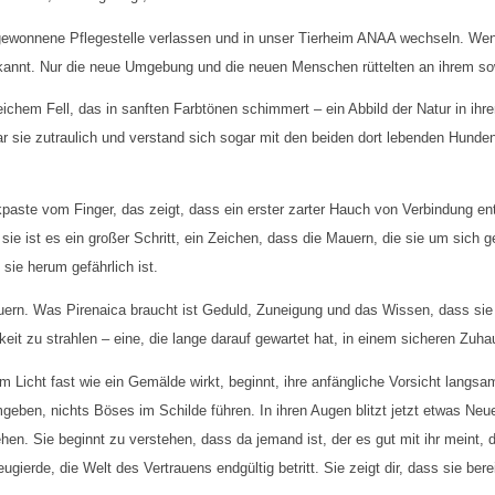
bgewonnene Pflegestelle verlassen und in unser Tierheim ANAA wechseln. We
bekannt. Nur die neue Umgebung und die neuen Menschen rüttelten an ihrem s
ichem Fell, das in sanften Farbtönen schimmert – ein Abbild der Natur in ihr
e war sie zutraulich und verstand sich sogar mit den beiden dort lebenden Hund
ste vom Finger, das zeigt, dass ein erster zarter Hauch von Verbindung entst
ür sie ist es ein großer Schritt, ein Zeichen, dass die Mauern, die sie um sic
sie herum gefährlich ist.
auern. Was Pirenaica braucht ist Geduld, Zuneigung und das Wissen, dass sie
keit zu strahlen – eine, die lange darauf gewartet hat, in einem sicheren Zuha
im Licht fast wie ein Gemälde wirkt, beginnt, ihre anfängliche Vorsicht langs
eben, nichts Böses im Schilde führen. In ihren Augen blitzt jetzt etwas Neue
n. Sie beginnt zu verstehen, dass da jemand ist, der es gut mit ihr meint, d
gierde, die Welt des Vertrauens endgültig betritt. Sie zeigt dir, dass sie berei