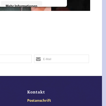
Mehr Informationen
Akzeptieren
 by
Usercentrics Consent Management
Platform
&
eRecht24
E-Mail
Kontakt
Postanschrift