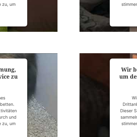
e zu, um
stimmen
anagement
powered
mmung,
Wir b
ice zu
um de
nes
Wi
ubetten.
Drittan
tivitäten
Dieser S
durch und
sammeln.
e zu, um
stimmen