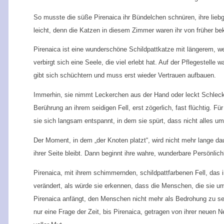
So musste die süße Pirenaica ihr Bündelchen schnüren, ihre lie
leicht, denn die Katzen in diesem Zimmer waren ihr von früher 
Pirenaica ist eine wunderschöne Schildpattkatze mit längerem, we
verbirgt sich eine Seele, die viel erlebt hat. Auf der Pflegestell
gibt sich schüchtern und muss erst wieder Vertrauen aufbauen.
Immerhin, sie nimmt Leckerchen aus der Hand oder leckt Schleckpa
Berührung an ihrem seidigen Fell, erst zögerlich, fast flüchtig. F
sie sich langsam entspannt, in dem sie spürt, dass nicht alles um 
Der Moment, in dem „der Knoten platzt“, wird nicht mehr lange d
ihrer Seite bleibt. Dann beginnt ihre wahre, wunderbare Persönlich
Pirenaica, mit ihrem schimmernden, schildpattfarbenen Fell, das 
verändert, als würde sie erkennen, dass die Menschen, die sie umg
Pirenaica anfängt, den Menschen nicht mehr als Bedrohung zu sehe
nur eine Frage der Zeit, bis Pirenaica, getragen von ihrer neuen Neu