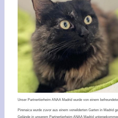
Unser Partnertierheim ANAA Madrid wurde von einem befreundete
Pirenaica wurde zuvor aus einem verwilderten Garten in Madrid g
Gelände in unserem Partnertierheim ANAA Madrid untergekommen 