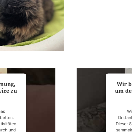
mmung,
Wir b
ice zu
um de
nes
Wi
ubetten.
Drittan
tivitäten
Dieser S
durch und
sammeln.