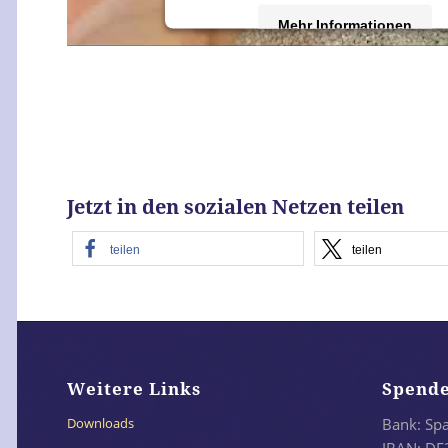
Mehr Informationen
Akzeptieren
powered by
Usercentrics Consent M
Platform
&
eRecht24
Jetzt in den sozialen Netzen teilen
teilen
teilen
Weitere Links
Spend
Bank: Sp
Downloads
IBAN: DE