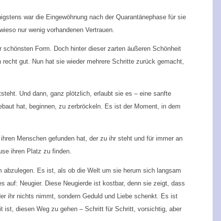
nigstens war die Eingewöhnung nach der Quarantänephase für sie
owieso nur wenig vorhandenen Vertrauen.
er schönsten Form. Doch hinter dieser zarten äußeren Schönheit
en recht gut. Nun hat sie wieder mehrere Schritte zurück gemacht,
eht. Und dann, ganz plötzlich, erlaubt sie es – eine sanfte
h gebaut hat, beginnen, zu zerbröckeln. Es ist der Moment, in dem
 ihren Menschen gefunden hat, der zu ihr steht und für immer an
use ihren Platz zu finden.
am abzulegen. Es ist, als ob die Welt um sie herum sich langsam
s auf: Neugier. Diese Neugierde ist kostbar, denn sie zeigt, dass
er ihr nichts nimmt, sondern Geduld und Liebe schenkt. Es ist
t ist, diesen Weg zu gehen – Schritt für Schritt, vorsichtig, aber