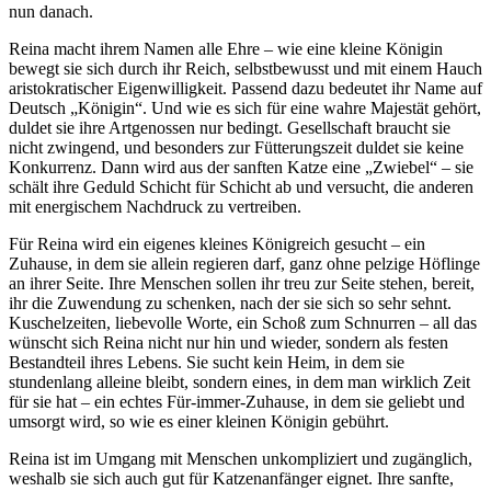
nun danach.
Reina macht ihrem Namen alle Ehre – wie eine kleine Königin
bewegt sie sich durch ihr Reich, selbstbewusst und mit einem Hauch
aristokratischer Eigenwilligkeit. Passend dazu bedeutet ihr Name auf
Deutsch „Königin“. Und wie es sich für eine wahre Majestät gehört,
duldet sie ihre Artgenossen nur bedingt. Gesellschaft braucht sie
nicht zwingend, und besonders zur Fütterungszeit duldet sie keine
Konkurrenz. Dann wird aus der sanften Katze eine „Zwiebel“ – sie
schält ihre Geduld Schicht für Schicht ab und versucht, die anderen
mit energischem Nachdruck zu vertreiben.
Für Reina wird ein eigenes kleines Königreich gesucht – ein
Zuhause, in dem sie allein regieren darf, ganz ohne pelzige Höflinge
an ihrer Seite. Ihre Menschen sollen ihr treu zur Seite stehen, bereit,
ihr die Zuwendung zu schenken, nach der sie sich so sehr sehnt.
Kuschelzeiten, liebevolle Worte, ein Schoß zum Schnurren – all das
wünscht sich Reina nicht nur hin und wieder, sondern als festen
Bestandteil ihres Lebens. Sie sucht kein Heim, in dem sie
stundenlang alleine bleibt, sondern eines, in dem man wirklich Zeit
für sie hat – ein echtes Für-immer-Zuhause, in dem sie geliebt und
umsorgt wird, so wie es einer kleinen Königin gebührt.
Reina ist im Umgang mit Menschen unkompliziert und zugänglich,
weshalb sie sich auch gut für Katzenanfänger eignet. Ihre sanfte,