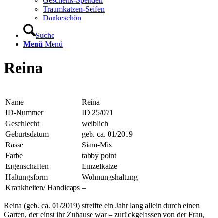
Geschenk-Spenden
Traumkatzen-Seifen
Dankeschön
Suche
Menü
Menü
Reina
Name
Reina
ID-Nummer
ID 25/071
Geschlecht
weiblich
Geburtsdatum
geb. ca. 01/2019
Rasse
Siam-Mix
Farbe
tabby point
Eigenschaften
Einzelkatze
Haltungsform
Wohnungshaltung
Krankheiten/ Handicaps
–
Reina (geb. ca. 01/2019) streifte ein Jahr lang allein durch einen
Garten, der einst ihr Zuhause war – zurückgelassen von der Frau,