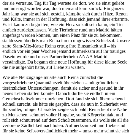
der sie vertraute. Tag für Tag wartete sie dort, wo sie einst geliebt
und umsorgt worden war, doch niemand kam zurück. Ein ganzes
Jahr lang war sie auf sich gestellt, kämpfte sich durch Hitze, Regen
und Kälte, immer in der Hoffnung, dass sich jemand ihrer erbarmte.
Es ist kaum zu begreifen, wie ein Herz so kalt sein kann, ein Tier
einfach zurückzulassen. Viele Tierheime rund um Madrid hätten
angefragt werden können, um einen Platz für sie zu bekommen,
stattdessen überließ man Reina ihrem ungewissen Schicksal. Unsere
zarte Siam-Mix-Katze Reina ertrug ihre Einsamkeit still – bis
endlich vor ein paar Wochen jemand aufmerksam auf ihr trauriges
Dasein wurde und unser Partnertierheim ANAA Madrid
verständigte. Da begann eine neue Hoffnung für diese kleine Seele,
die nie aufgehört hatte, auf Liebe zu warten.
Wie alle Neuzugänge musste auch Reina zunächst die
vorgeschriebene Quarantänezeit überstehen – mit gründlichen
tierärztlichen Untersuchungen, damit sie sicher und gesund in ihr
neues Leben starten konnte. Danach durfte sie endlich in ein
Gemeinschaftszimmer umziehen. Dort fand sie sich überraschend
schnell zurecht, als hätte sie gespürt, dass sie nun in Sicherheit war.
Ihr sanfter, ruhiger Charakter zeigte sich bald: Reina liebt die Nähe
zu Menschen, schnurrt voller Hingabe, sucht Körperkontakt und
rollt sich schnurrend auf dem Schoß zusammen, als wolle sie all die
verlorene Zärtlichkeit nachholen. Aufmerksamkeit und Liebe sind
für sie keine Selbstverständlichkeit mehr – umso mehr sehnt sie sich