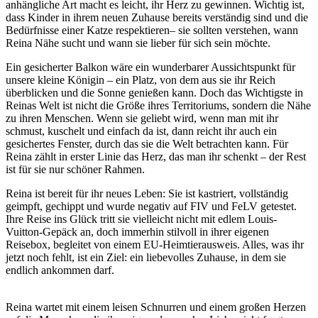
anhängliche Art macht es leicht, ihr Herz zu gewinnen. Wichtig ist,
dass Kinder in ihrem neuen Zuhause bereits verständig sind und die
Bedürfnisse einer Katze respektieren– sie sollten verstehen, wann
Reina Nähe sucht und wann sie lieber für sich sein möchte.
Ein gesicherter Balkon wäre ein wunderbarer Aussichtspunkt für
unsere kleine Königin – ein Platz, von dem aus sie ihr Reich
überblicken und die Sonne genießen kann. Doch das Wichtigste in
Reinas Welt ist nicht die Größe ihres Territoriums, sondern die Nähe
zu ihren Menschen. Wenn sie geliebt wird, wenn man mit ihr
schmust, kuschelt und einfach da ist, dann reicht ihr auch ein
gesichertes Fenster, durch das sie die Welt betrachten kann. Für
Reina zählt in erster Linie das Herz, das man ihr schenkt – der Rest
ist für sie nur schöner Rahmen.
Reina ist bereit für ihr neues Leben: Sie ist kastriert, vollständig
geimpft, gechippt und wurde negativ auf FIV und FeLV getestet.
Ihre Reise ins Glück tritt sie vielleicht nicht mit edlem Louis-
Vuitton-Gepäck an, doch immerhin stilvoll in ihrer eigenen
Reisebox, begleitet von einem EU-Heimtierausweis. Alles, was ihr
jetzt noch fehlt, ist ein Ziel: ein liebevolles Zuhause, in dem sie
endlich ankommen darf.
Reina wartet mit einem leisen Schnurren und einem großen Herzen