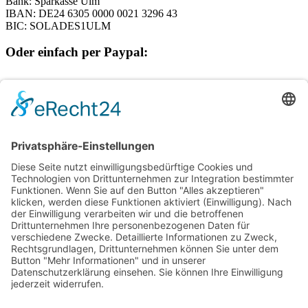
Bank: Sparkasse Ulm
IBAN: DE24 6305 0000 0021 3296 43
BIC: SOLADES1ULM
Oder einfach per Paypal:
Spendenprojekte
Kontakt
Postanschrift
Traumkatzen e.V.
Kasernstr. 35
89231 Neu-Ulm