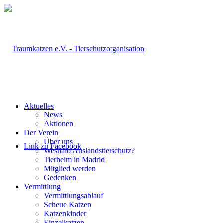
Aktuelles
News
Aktionen
Der Verein
Über uns
Link zu Facebook
Weshalb Auslandstierschutz?
Tierheim in Madrid
Mitglied werden
Gedenken
Vermittlung
Vermittlungsablauf
Scheue Katzen
Katzenkinder
Einzelkatzen