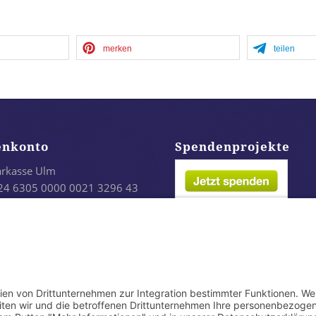
merken
teilen
enkonto
Spendenprojekte
arkasse Ulm
24 6305 0000 0021 3296 43
LADES1ULM
infach per Paypal: