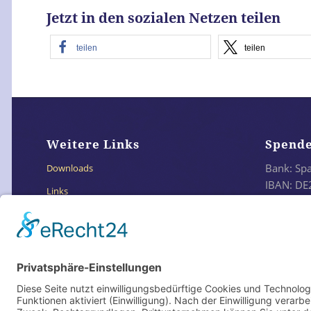
Jetzt in den sozialen Netzen teilen
teilen
teilen
Weitere Links
Spend
Bank: Sp
Downloads
IBAN: DE
Links
BIC: SO
Impressum
Datenschutzerklärung
Oder e
Datenschutz Social Media