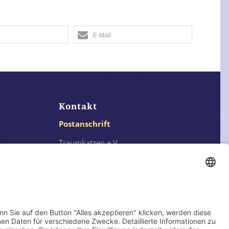
E-Mail
Kontakt
Postanschrift
Traumkatzen e.V.
Kasernstr. 35
89231 Neu-Ulm
E-Mail: info@traumkatzen.de