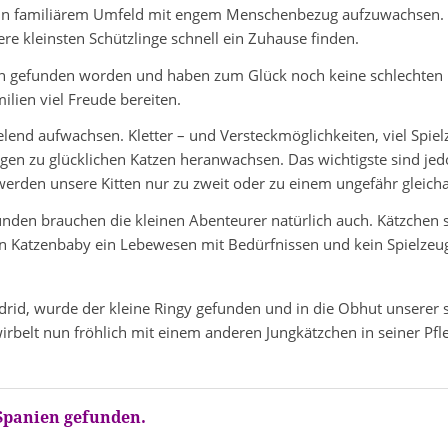
 in familiärem Umfeld mit engem Menschenbezug aufzuwachsen. Le
re kleinsten Schützlinge schnell ein Zuhause finden.
en gefunden worden und haben zum Glück noch keine schlechten
lien viel Freude bereiten.
lend aufwachsen. Kletter – und Versteckmöglichkeiten, viel Spielz
ungen zu glücklichen Katzen heranwachsen. Das wichtigste sind j
rden unsere Kitten nur zu zweit oder zu einem ungefähr gleichal
nden brauchen die kleinen Abenteurer natürlich auch. Kätzchen 
ein Katzenbaby ein Lebewesen mit Bedürfnissen und kein Spielzeug
drid, wurde der kleine Ringy gefunden und in die Obhut unserer
belt nun fröhlich mit einem anderen Jungkätzchen in seiner Pfl
 Spanien gefunden.