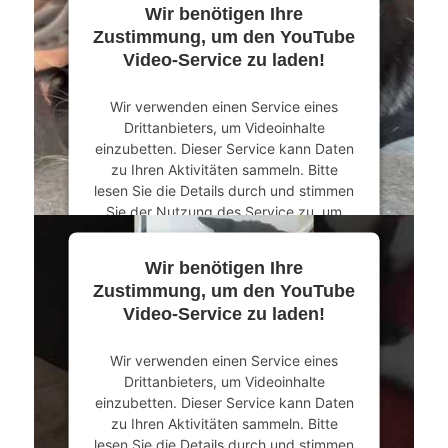
Wir benötigen Ihre
Mehr Informationen
Zustimmung, um den YouTube
Video-Service zu laden!
Akzeptieren
Wir verwenden einen Service eines
powered by
Usercentrics Consent
Drittanbieters, um Videoinhalte
Management Platform
&
eRecht24
einzubetten. Dieser Service kann Daten
zu Ihren Aktivitäten sammeln. Bitte
lesen Sie die Details durch und stimmen
Sie der Nutzung des Service zu, um
dieses Video anzusehen.
Wir benötigen Ihre
Mehr Informationen
Zustimmung, um den YouTube
Video-Service zu laden!
Akzeptieren
Wir verwenden einen Service eines
powered by
Usercentrics Consent
Drittanbieters, um Videoinhalte
Management Platform
&
eRecht24
einzubetten. Dieser Service kann Daten
zu Ihren Aktivitäten sammeln. Bitte
lesen Sie die Details durch und stimmen