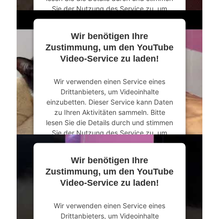
Sie der Nutzung des Service zu, um
dieses Video anzusehen.
Wir benötigen Ihre
Mehr Informationen
Zustimmung, um den YouTube
Video-Service zu laden!
Akzeptieren
Wir verwenden einen Service eines
powered by
Usercentrics Consent
Drittanbieters, um Videoinhalte
Management Platform
&
eRecht24
einzubetten. Dieser Service kann Daten
zu Ihren Aktivitäten sammeln. Bitte
lesen Sie die Details durch und stimmen
Sie der Nutzung des Service zu, um
dieses Video anzusehen.
Wir benötigen Ihre
Mehr Informationen
Zustimmung, um den YouTube
Video-Service zu laden!
Akzeptieren
Wir verwenden einen Service eines
powered by
Usercentrics Consent
Drittanbieters, um Videoinhalte