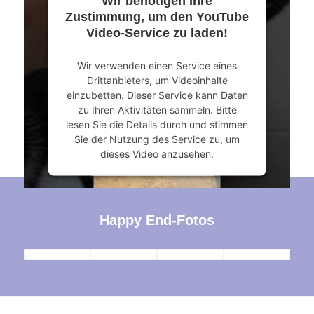
Wir benötigen Ihre
Mehr Informationen
Zustimmung, um den YouTube
Video-Service zu laden!
Akzeptieren
Wir verwenden einen Service eines
powered by
Usercentrics Consent
Drittanbieters, um Videoinhalte
Management Platform
&
eRecht24
einzubetten. Dieser Service kann Daten
zu Ihren Aktivitäten sammeln. Bitte
lesen Sie die Details durch und stimmen
Sie der Nutzung des Service zu, um
dieses Video anzusehen.
Mehr Informationen
Happy End-Fotos
Akzeptieren
powered by
Usercentrics Consent
Management Platform
&
eRecht24