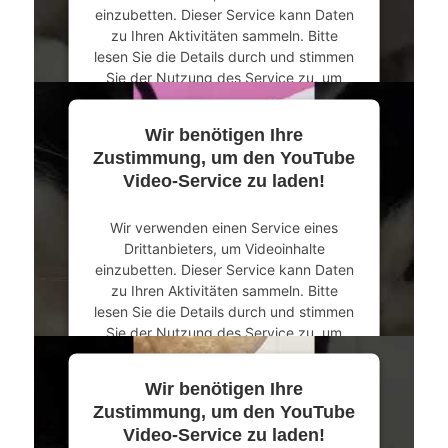
Management Platform
&
eRecht24
einzubetten. Dieser Service kann Daten
zu Ihren Aktivitäten sammeln. Bitte
lesen Sie die Details durch und stimmen
Sie der Nutzung des Service zu, um
dieses Video anzusehen.
Wir benötigen Ihre
Mehr Informationen
Zustimmung, um den YouTube
Video-Service zu laden!
Akzeptieren
Wir verwenden einen Service eines
powered by
Usercentrics Consent
Drittanbieters, um Videoinhalte
Management Platform
&
eRecht24
einzubetten. Dieser Service kann Daten
zu Ihren Aktivitäten sammeln. Bitte
lesen Sie die Details durch und stimmen
Sie der Nutzung des Service zu, um
dieses Video anzusehen.
Wir benötigen Ihre
Mehr Informationen
Zustimmung, um den YouTube
Video-Service zu laden!