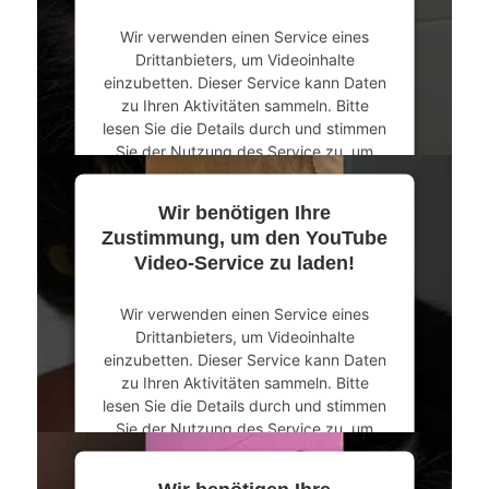
Akzeptieren
Wir verwenden einen Service eines
powered by
Usercentrics Consent
Drittanbieters, um Videoinhalte
Management Platform
&
eRecht24
einzubetten. Dieser Service kann Daten
zu Ihren Aktivitäten sammeln. Bitte
lesen Sie die Details durch und stimmen
Sie der Nutzung des Service zu, um
dieses Video anzusehen.
Wir benötigen Ihre
Mehr Informationen
Zustimmung, um den YouTube
Video-Service zu laden!
Akzeptieren
Wir verwenden einen Service eines
powered by
Usercentrics Consent
Drittanbieters, um Videoinhalte
Management Platform
&
eRecht24
einzubetten. Dieser Service kann Daten
zu Ihren Aktivitäten sammeln. Bitte
lesen Sie die Details durch und stimmen
Sie der Nutzung des Service zu, um
dieses Video anzusehen.