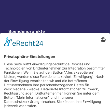
Spendenprojekte
Kontakt
Postanschrift
Traumkatzen e.V.