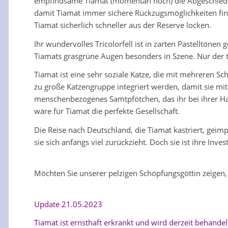
empfindsame Tiamat (momentan noch) die Abgeschiedenh
damit Tiamat immer sichere Rückzugsmöglichkeiten finde
Tiamat sicherlich schneller aus der Reserve locken.
Ihr wundervolles Tricolorfell ist in zarten Pastelltöne
Tiamats grasgrüne Augen besonders in Szene. Nur der t
Tiamat ist eine sehr soziale Katze, die mit mehreren Sc
zu große Katzengruppe integriert werden, damit sie mi
menschenbezogenes Samtpfötchen, das ihr bei ihrer H
wäre für Tiamat die perfekte Gesellschaft.
Die Reise nach Deutschland, die Tiamat kastriert, geimp
sie sich anfangs viel zurückzieht. Doch sie ist ihre Inves
Möchten Sie unserer pelzigen Schöpfungsgöttin zeigen,
Update 21.05.2023
Tiamat ist ernsthaft erkrankt und wird derzeit behandelt