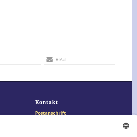
E-Mail
Kontakt
Postanschrift
Traumkatzen e.V.
Kasernstr. 35