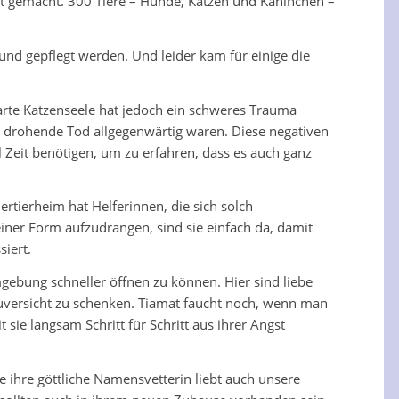
ft gemacht. 300 Tiere – Hunde, Katzen und Kaninchen –
nd gepflegt werden. Und leider kam für einige die
zarte Katzenseele hat jedoch ein schweres Trauma
er drohende Tod allgegenwärtig waren. Diese negativen
 Zeit benötigen, um zu erfahren, dass es auch ganz
tierheim hat Helferinnen, die sich solch
iner Form aufzudrängen, sind sie einfach da, damit
iert.
gebung schneller öffnen zu können. Hier sind liebe
versicht zu schenken. Tiamat faucht noch, wenn man
sie langsam Schritt für Schritt aus ihrer Angst
 ihre göttliche Namensvetterin liebt auch unsere