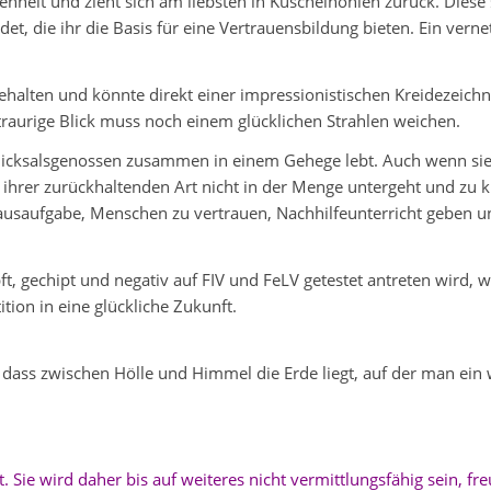
eit und zieht sich am liebsten in Kuschelhöhlen zurück. Diese 
t, die ihr die Basis für eine Vertrauensbildung bieten. Ein verne
n gehalten und könnte direkt einer impressionistischen Kreidezeich
raurige Blick muss noch einem glücklichen Strahlen weichen.
hicksalsgenossen zusammen in einem Gehege lebt. Auch wenn sie au
t ihrer zurückhaltenden Art nicht in der Menge untergeht und zu 
ausaufgabe, Menschen zu vertrauen, Nachhilfeunterricht geben 
ft, gechipt und negativ auf FIV und FeLV getestet antreten wird, 
tition in eine glückliche Zukunft.
 dass zwischen Hölle und Himmel die Erde liegt, auf der man ei
. Sie wird daher bis auf weiteres nicht vermittlungsfähig sein, fre