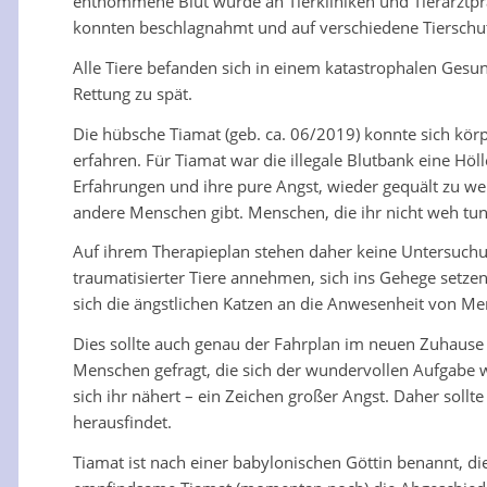
entnommene Blut wurde an Tierkliniken und Tierarztpra
konnten beschlagnahmt und auf verschiedene Tierschut
Alle Tiere befanden sich in einem katastrophalen Gesu
Rettung zu spät.
Die hübsche Tiamat (geb. ca. 06/2019) konnte sich körp
erfahren. Für Tiamat war die illegale Blutbank eine Hö
Erfahrungen und ihre pure Angst, wieder gequält zu we
andere Menschen gibt. Menschen, die ihr nicht weh tun,
Auf ihrem Therapieplan stehen daher keine Untersuchu
traumatisierter Tiere annehmen, sich ins Gehege setzen
sich die ängstlichen Katzen an die Anwesenheit von M
Dies sollte auch genau der Fahrplan im neuen Zuhause 
Menschen gefragt, die sich der wundervollen Aufgabe
sich ihr nähert – ein Zeichen großer Angst. Daher sollt
herausfindet.
Tiamat ist nach einer babylonischen Göttin benannt, d