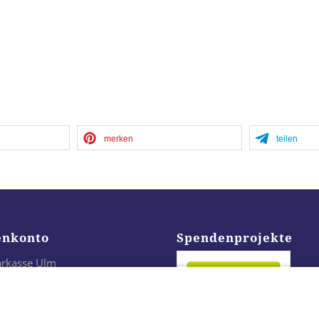
merken
teilen
enkonto
Spendenprojekte
arkasse Ulm
24 6305 0000 0021 3296 43
LADES1ULM