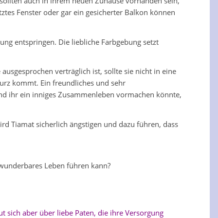
sollten auch in ihrem neuen Zuhause vorhanden sein,
tztes Fenster oder gar ein gesicherter Balkon können
nung entspringen. Die liebliche Farbgebung setzt
sgesprochen verträglich ist, sollte sie nicht in eine
kurz kommt. Ein freundliches und sehr
und ihr ein inniges Zusammenleben vormachen könnte,
wird Tiamat sicherlich ängstigen und dazu führen, dass
n wunderbares Leben führen kann?
ut sich aber über liebe Paten, die ihre Versorgung