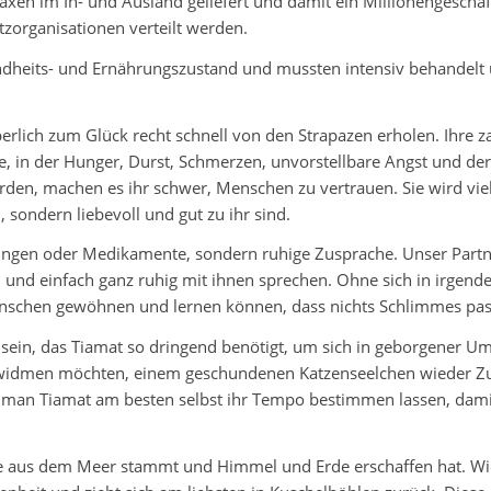
xen im In- und Ausland geliefert und damit ein Millionengeschä
zorganisationen verteilt werden.
ndheits- und Ernährungszustand und mussten intensiv behandelt u
erlich zum Glück recht schnell von den Strapazen erholen. Ihre 
lle, in der Hunger, Durst, Schmerzen, unvorstellbare Angst und d
rden, machen es ihr schwer, Menschen zu vertrauen. Sie wird viel
 sondern liebevoll und gut zu ihr sind.
ngen oder Medikamente, sondern ruhige Zusprache. Unser Partner
 und einfach ganz ruhig mit ihnen sprechen. Ohne sich in irgende
enschen gewöhnen und lernen können, dass nichts Schlimmes pass
sein, das Tiamat so dringend benötigt, um sich in geborgener Um
 widmen möchten, einem geschundenen Katzenseelchen wieder Zu
e man Tiamat am besten selbst ihr Tempo bestimmen lassen, damit 
ie aus dem Meer stammt und Himmel und Erde erschaffen hat. Wie