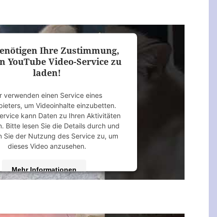
Akzeptieren
 by
Usercentrics Consent Management
Platform
&
eRecht24
enötigen Ihre Zustimmung,
n YouTube Video-Service zu
laden!
r verwenden einen Service eines
bieters, um Videoinhalte einzubetten.
ervice kann Daten zu Ihren Aktivitäten
 Bitte lesen Sie die Details durch und
 Sie der Nutzung des Service zu, um
dieses Video anzusehen.
Mehr Informationen
Akzeptieren
 by
Usercentrics Consent Management