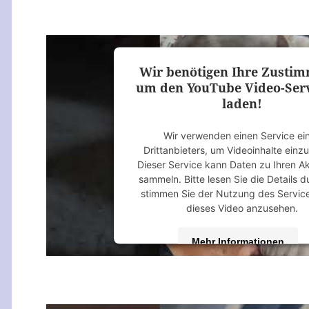
Akzeptieren
powered by
Usercentrics Consent M
Platform
&
eRecht24
Wir benötigen Ihre Zusti
um den YouTube Video-Serv
laden!
Wir verwenden einen Service ei
Drittanbieters, um Videoinhalte einz
Dieser Service kann Daten zu Ihren Ak
sammeln. Bitte lesen Sie die Details 
stimmen Sie der Nutzung des Servic
dieses Video anzusehen.
Mehr Informationen
Akzeptieren
powered by
Usercentrics Consent M