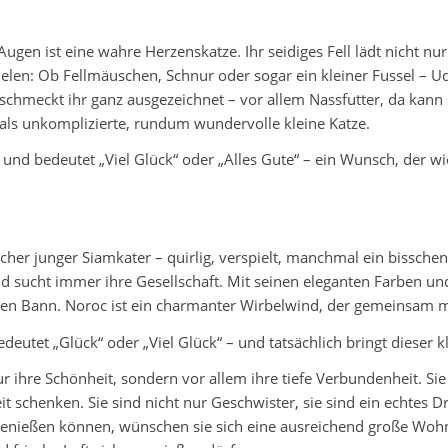
gen ist eine wahre Herzenskatze. Ihr seidiges Fell lädt nicht nur 
elen: Ob Fellmäuschen, Schnur oder sogar ein kleiner Fussel – Uda
 schmeckt ihr ganz ausgezeichnet – vor allem Nassfutter, da kann
ch als unkomplizierte, rundum wundervolle kleine Katze.
d bedeutet „Viel Glück“ oder „Alles Gute“ – ein Wunsch, der wi
pischer junger Siamkater – quirlig, verspielt, manchmal ein bissch
und sucht immer ihre Gesellschaft. Mit seinen eleganten Farben 
n seinen Bann. Noroc ist ein charmanter Wirbelwind, der gemeinsam
et „Glück“ oder „Viel Glück“ – und tatsächlich bringt dieser k
r ihre Schönheit, sondern vor allem ihre tiefe Verbundenheit. Si
heit schenken. Sie sind nicht nur Geschwister, sie sind ein echt
n genießen können, wünschen sie sich eine ausreichend große Woh