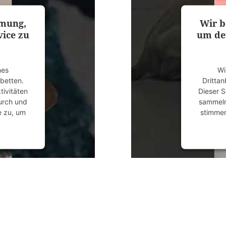
mmung,
Wir b
ice zu
um de
nes
Wi
ubetten.
Drittan
tivitäten
Dieser S
durch und
sammeln.
e zu, um
stimmen
anagement
powered