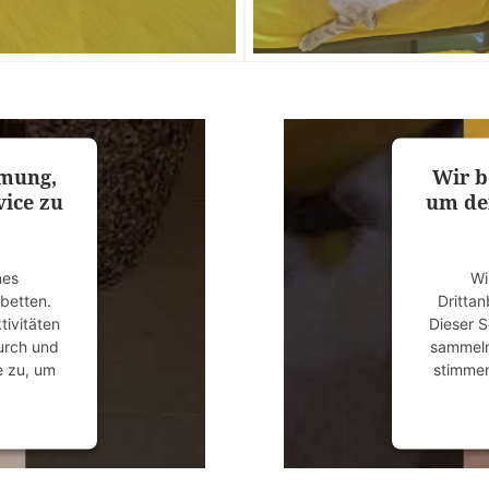
mmung,
Wir b
ice zu
um de
nes
Wi
ubetten.
Drittan
tivitäten
Dieser S
durch und
sammeln.
e zu, um
stimmen