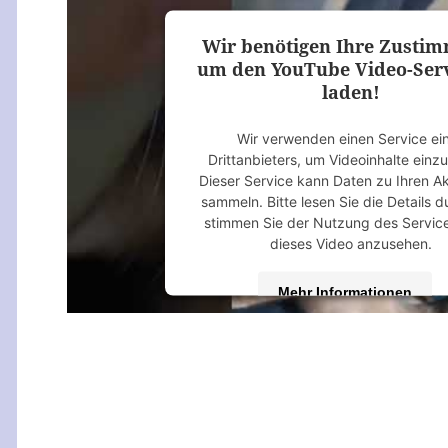
Platform
&
eRecht24
Wir benötigen Ihre Zusti
um den YouTube Video-Serv
laden!
Wir verwenden einen Service ei
Drittanbieters, um Videoinhalte einz
Dieser Service kann Daten zu Ihren Ak
sammeln. Bitte lesen Sie die Details 
stimmen Sie der Nutzung des Servic
dieses Video anzusehen.
Mehr Informationen
Akzeptieren
powered by
Usercentrics Consent M
Platform
&
eRecht24