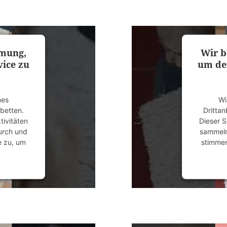
anagement
powered
mmung,
Wir b
ice zu
um de
nes
Wi
ubetten.
Drittan
tivitäten
Dieser S
durch und
sammeln.
e zu, um
stimmen
anagement
powered