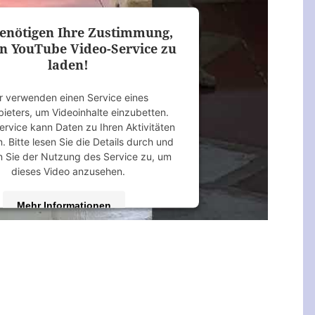
Platform
&
eRecht24
enötigen Ihre Zustimmung,
n YouTube Video-Service zu
laden!
r verwenden einen Service eines
bieters, um Videoinhalte einzubetten.
ervice kann Daten zu Ihren Aktivitäten
 Bitte lesen Sie die Details durch und
 Sie der Nutzung des Service zu, um
dieses Video anzusehen.
Mehr Informationen
Akzeptieren
 by
Usercentrics Consent Management
Platform
&
eRecht24