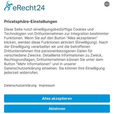
Kontakt
Postanschrift
Traumkatzen e.V.
Kasernstr. 35
89231 Neu-Ulm
E-Mail: info@traumkatzen.de