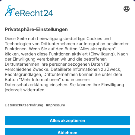
Kontakt
Postanschrift
Traumkatzen e.V.
Kasernstr. 35
89231 Neu-Ulm
E-Mail: info@traumkatzen.de