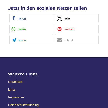
Akzeptieren
Jetzt in den sozialen Netzen teilen
powered by
Usercentrics Consent
Management Platform
&
eRecht24
teilen
teilen
teilen
merken
teilen
E-Mail
Weitere Links
Downloads
Links
Impressum
Datenschutzerklärung