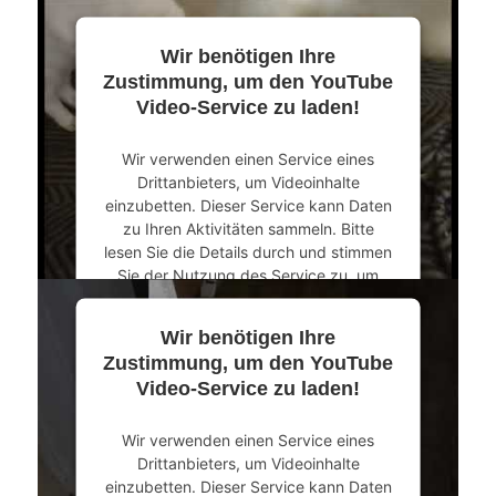
dieses Video anzusehen.
Wir benötigen Ihre
Mehr Informationen
Zustimmung, um den YouTube
Video-Service zu laden!
Akzeptieren
Wir verwenden einen Service eines
powered by
Usercentrics Consent
Drittanbieters, um Videoinhalte
Management Platform
&
eRecht24
einzubetten. Dieser Service kann Daten
zu Ihren Aktivitäten sammeln. Bitte
lesen Sie die Details durch und stimmen
Sie der Nutzung des Service zu, um
dieses Video anzusehen.
Wir benötigen Ihre
Mehr Informationen
Zustimmung, um den YouTube
Video-Service zu laden!
Akzeptieren
Wir verwenden einen Service eines
powered by
Usercentrics Consent
Drittanbieters, um Videoinhalte
Management Platform
&
eRecht24
einzubetten. Dieser Service kann Daten