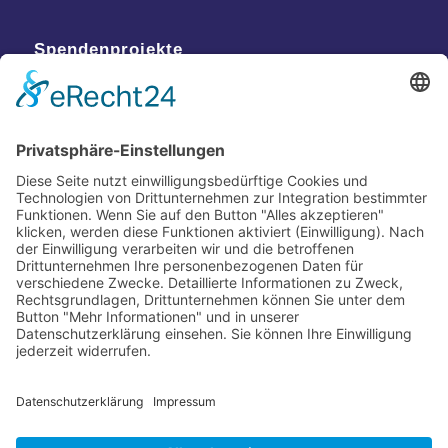
Spendenprojekte
Kontakt
Postanschrift
Traumkatzen e.V.
Kasernstr. 35
89231 Neu-Ulm
E-Mail: info@traumkatzen.de