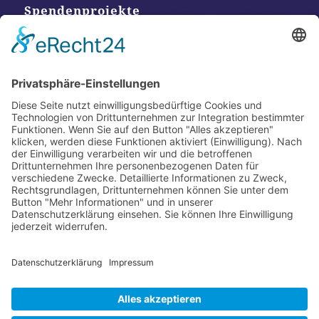
Spendenprojekte
Kontakt
Postanschrift
Traumkatzen e.V.
Kasernstr. 35
89231 Neu-Ulm
E-Mail: info@traumkatzen.de