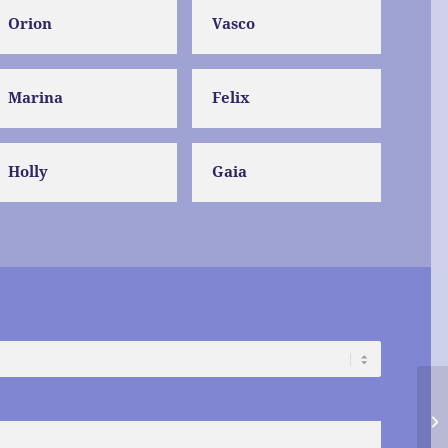
Orion
Vasco
Marina
Felix
Holly
Gaia