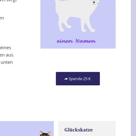
en
eines
en aus.
 unten
Spende 25 €
Glückskatze