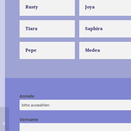
Rusty
Joya
Tiara
Saphira
Pepe
Medea
Anrede
Vorname
Transport 17. Juli 2025