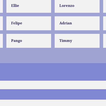
Ellie
Lorenzo
Felipe
Adrian
Pango
Timmy