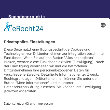
Spendenprojekte
Kontakt
Postanschrift
Traumkatzen e.V.
Kasernstr. 35
89231 Neu-Ulm