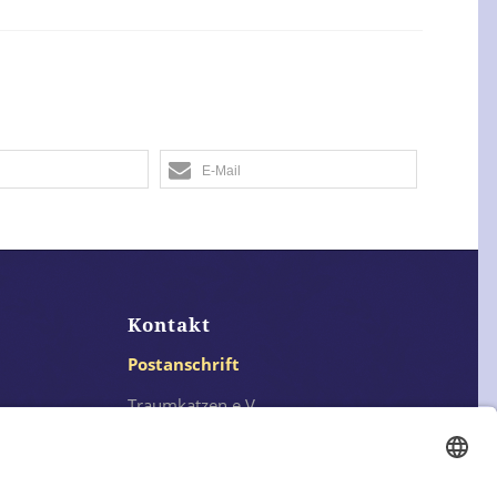
E-Mail
Kontakt
Postanschrift
Traumkatzen e.V.
Kasernstr. 35
89231 Neu-Ulm