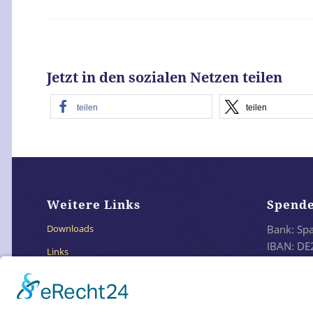
Jetzt in den sozialen Netzen teilen
teilen
teilen
Weitere Links
Spend
Bank: Sp
Downloads
IBAN: DE
Links
BIC: SO
Impressum
Datenschutzerklärung