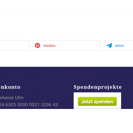
merken
teilen
enkonto
Spendenprojekte
arkasse Ulm
24 6305 0000 0021 3296 43
LADES1ULM