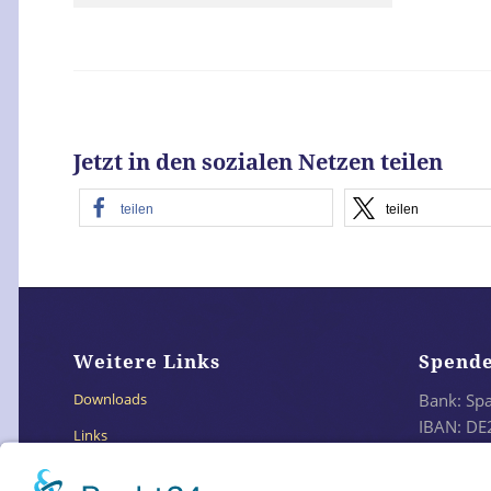
Jetzt in den sozialen Netzen teilen
teilen
teilen
Weitere Links
Spend
Bank: Sp
Downloads
IBAN: DE
Links
BIC: SO
Impressum