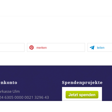
merken
teilen
enkonto
Spendenprojekte
arkasse Ulm
24 6305 0000 0021 3296 43
LADES1ULM