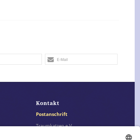
E-Mail
Kontakt
Postanschrift
Traumkatzen e.V.
Kasernstr. 35